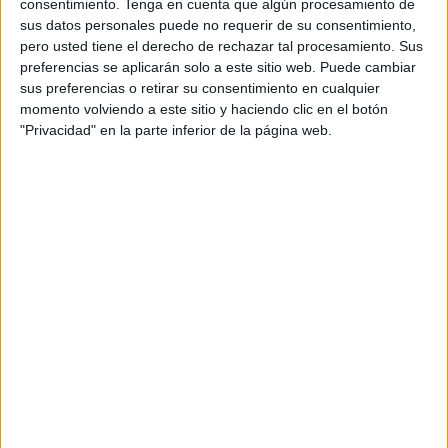
consentimiento.
Tenga en cuenta que algún procesamiento de
derecha está logrando desplazar el sentido común hacia
sus datos personales puede no requerir de su consentimiento,
posiciones reaccionarias, identitarias y excluyentes, las
pero usted tiene el derecho de rechazar tal procesamiento. Sus
preferencias se aplicarán solo a este sitio web. Puede cambiar
mujeres y los movimientos feministas en el más amplio
sus preferencias o retirar su consentimiento en cualquier
sentido interseccional, deben crear alianzas, espacios de
momento volviendo a este sitio y haciendo clic en el botón
encuentros para los demócratas desde los que empezar a
"Privacidad" en la parte inferior de la página web.
ganar nuevamente los afectos sociales y sobretodo,
deben/debemos aislar a quienes con el discurso del odio
(y ahora con el poder que les otorgan los gobiernos) han
quebrantado todos los consensos sociales/políticos
logrados, desafían nuestra paz social y amenazan con
quebrantar también nuestra convivencia.
Las mujeres de Caballas creemos que es el momento de
reaccionar con firmeza al mayor desafío que se enfrenta
Europa desde el nazismo alemán y el fascismo italiano.
Los valores humanos básicos no pueden quedar
amputados de nuestra conciencia ni debemos permitir que