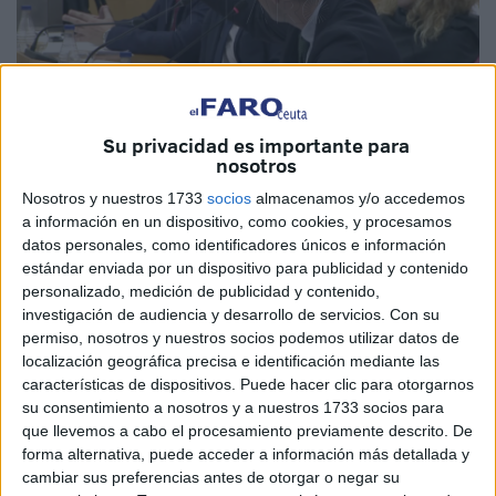
Su privacidad es importante para
nosotros
Nosotros y nuestros 1733
socios
almacenamos y/o accedemos
a información en un dispositivo, como cookies, y procesamos
datos personales, como identificadores únicos e información
Este 8M está marcado por la presencia del negacionismo
estándar enviada por un dispositivo para publicidad y contenido
de la violencia de género en las Instituciones; por la
personalizado, medición de publicidad y contenido,
investigación de audiencia y desarrollo de servicios.
Con su
presencia de una ideología radical en contra del feminismo
permiso, nosotros y nuestros socios podemos utilizar datos de
y en contra de la igualdad. La extrema derecha ha
localización geográfica precisa e identificación mediante las
colonizado las administraciones y Ceuta, gracias al PP, ha
características de dispositivos. Puede hacer clic para otorgarnos
sido la última región en abrir las puertas del gobierno a
su consentimiento a nosotros y a nuestros 1733 socios para
que llevemos a cabo el procesamiento previamente descrito. De
Vox. Son tiempos de retroceso, y en consecuencia son
forma alternativa, puede acceder a información más detallada y
tiempos para la defensa de nuestros valores democráticos.
cambiar sus preferencias antes de otorgar o negar su
En estos momentos en el que el populismo de extrema