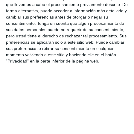
que llevemos a cabo el procesamiento previamente descrito. De
boca de la número 2 del Gobierno, se conocería que se
forma alternativa, puede acceder a información más detallada y
han paralizado las devoluciones por otro juzgado.
cambiar sus preferencias antes de otorgar o negar su
consentimiento.
Tenga en cuenta que algún procesamiento de
En concreto, lo que significa la decisión tomada en las
sus datos personales puede no requerir de su consentimiento,
últimas horas de la tarde de este lunes es que durante este
pero usted tiene el derecho de rechazar tal procesamiento. Sus
preferencias se aplicarán solo a este sitio web. Puede cambiar
lapso están paralizadas lo que el ministro del Interior,
sus preferencias o retirar su consentimiento en cualquier
Fernando Grande-Marlaska, calificó de devoluciones o
momento volviendo a este sitio y haciendo clic en el botón
retornos asistidos, más no expulsiones. En Interior dicen
"Privacidad" en la parte inferior de la página web.
no conocer nada de esto pero también es cierto que
apuntillan que la decisión de seguir o no la tiene que llevar
la Ciudad.
Pero esta paralización no debe llevarnos a sacar
conclusiones equivocadas o a emitir juicios sin analizar de
manera correcta todos los elementos que hacen falta
considerar para entender todo lo que está ocurriendo y el
porqué de las cosas, recordando que estamos hablando
de un procedimiento que no se dio de la noche a la