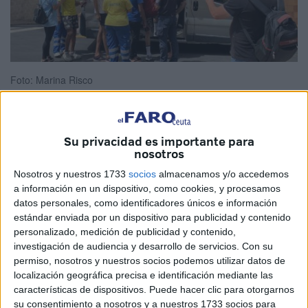
Foto: Marina Risco
Su privacidad es importante para
Ayer el juzgado tomó la decisión de suspender
nosotros
cautelarmente y al menos durante las próximas 72 horas
Nosotros y nuestros 1733
socios
almacenamos y/o accedemos
los traslados de los menores a Marruecos, un
a información en un dispositivo, como cookies, y procesamos
procedimiento que había sido iniciado el pasado viernes y
datos personales, como identificadores únicos e información
que continuaría con el siguiente grupo de 15 para sumar
estándar enviada por un dispositivo para publicidad y contenido
personalizado, medición de publicidad y contenido,
60. El juzgado número 2 ha rechazado tramitar el ‘habeas
investigación de audiencia y desarrollo de servicios.
Con su
corpus’ que había sido solicitado por cinco menores
permiso, nosotros y nuestros socios podemos utilizar datos de
marroquíes que iban a ser devueltos la misma mañana de
localización geográfica precisa e identificación mediante las
este lunes al vecino país y que argumentaron una
características de dispositivos. Puede hacer clic para otorgarnos
su consentimiento a nosotros y a nuestros 1733 socios para
detención ilegal. Esa fue su única decisión. Después, por