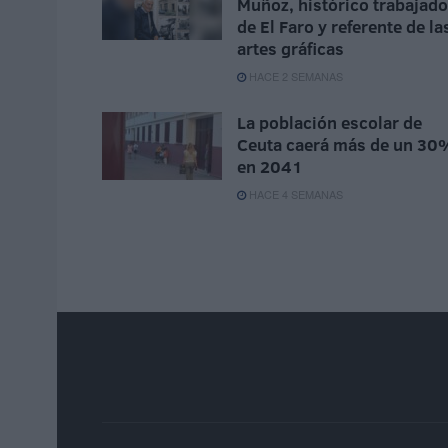
Muñoz, histórico trabajado
de El Faro y referente de la
artes gráficas
HACE 2 SEMANAS
La población escolar de
Ceuta caerá más de un 30
en 2041
HACE 4 SEMANAS