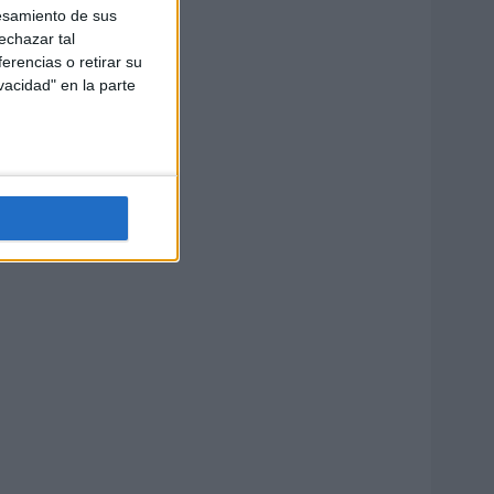
esamiento de sus
echazar tal
erencias o retirar su
vacidad" en la parte