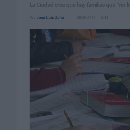
La Ciudad cree que hay familias que “no l
Por
José Luis Zafra
05/09/2019 - 13:43