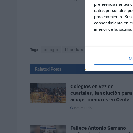
preferencias antes d
datos personales pue
procesamiento. Sus p
consentimiento en cu
inferior de la página
Tags:
colegio
Literatura y libros
M
Related
Posts
Colegios en vez de
cuarteles, la solución para
acoger menores en Ceuta
HACE 1 DÍA
Fallece Antonio Serrano