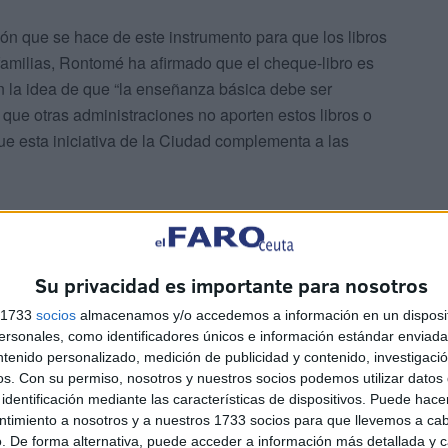
ión que se hace de este instrumento para que los libros
familias, Rontomé ha afirmado que el cheque-libro es
n la idea de que “la enseñanza básica debe ser
que otras administraciones no aporten estos libros o
e esta iniciativa de la Ciudad complementa a las
Su privacidad es importante para nosotros
s 1733
socios
almacenamos y/o accedemos a información en un disposit
de la Educación Secundaria, el consejero ha aclarado que
sonales, como identificadores únicos e información estándar enviada 
ntenido personalizado, medición de publicidad y contenido, investigaci
a de reposición de libros dotado con un presupuesto de
os.
Con su permiso, nosotros y nuestros socios podemos utilizar datos 
a de “préstamo” de libros para los alumnos, que lo
identificación mediante las características de dispositivos. Puede hacer
y se va reponiendo en función de su uso “y siempre a
ntimiento a nosotros y a nuestros 1733 socios para que llevemos a ca
. De forma alternativa, puede acceder a información más detallada y 