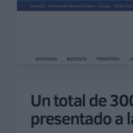
Contacto
Horarios de Barcos by Kikoto
Vuelos
Sorteo Cruz
SOCIEDAD
SUCESOS
FRONTERA
J
Un total de 30
presentado a l