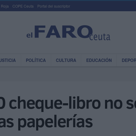
 Roja
COPE Ceuta
Portal del suscriptor
USTICIA
POLÍTICA
CULTURA
EDUCACIÓN
DEPO
0 cheque-libro no 
as papelerías