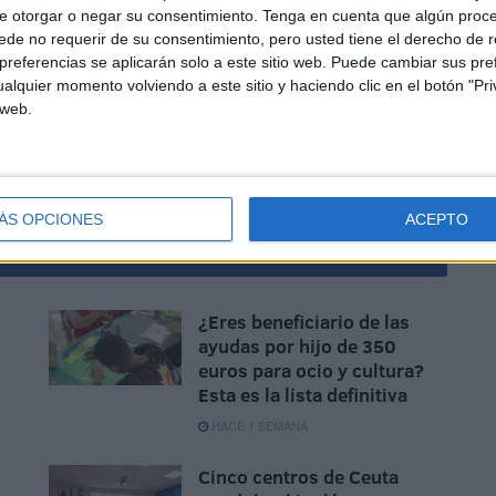
e otorgar o negar su consentimiento.
Tenga en cuenta que algún proc
de no requerir de su consentimiento, pero usted tiene el derecho de r
referencias se aplicarán solo a este sitio web. Puede cambiar sus pref
alquier momento volviendo a este sitio y haciendo clic en el botón "Pri
 web.
ÁS OPCIONES
ACEPTO
¿Eres beneficiario de las
ayudas por hijo de 350
euros para ocio y cultura?
Esta es la lista definitiva
HACE 1 SEMANA
Cinco centros de Ceuta