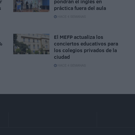
r
pondrán el inglés en
s
práctica fuera del aula
HACE 4 SEMANAS
El MEFP actualiza los
%
conciertos educativos para
los colegios privados de la
ciudad
HACE 4 SEMANAS