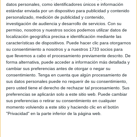
Related
Posts
datos personales, como identificadores únicos e información
estándar enviada por un dispositivo para publicidad y contenido
personalizado, medición de publicidad y contenido,
El Ingreso Mínimo Vital llega a 3.221
investigación de audiencia y desarrollo de servicios.
Con su
hogares y 13.005 personas en Ceuta en
permiso, nosotros y nuestros socios podemos utilizar datos de
julio
localización geográfica precisa e identificación mediante las
HACE 5 MINUTOS
características de dispositivos. Puede hacer clic para otorgarnos
su consentimiento a nosotros y a nuestros 1733 socios para
La barriada Sidi Embarek, al límite:
que llevemos a cabo el procesamiento previamente descrito. De
“niñas violadas, casi 300 mujeres
forma alternativa, puede acceder a información más detallada y
asentadas y unos vecinos cansados”
cambiar sus preferencias antes de otorgar o negar su
HACE 14 MINUTOS
consentimiento.
Tenga en cuenta que algún procesamiento de
sus datos personales puede no requerir de su consentimiento,
Entre la rutina y el miedo: así viven los
pero usted tiene el derecho de rechazar tal procesamiento. Sus
ceutíes una semana después de la crisis
preferencias se aplicarán solo a este sitio web. Puede cambiar
sus preferencias o retirar su consentimiento en cualquier
HACE 40 MINUTOS
momento volviendo a este sitio y haciendo clic en el botón
La huida en phantom de un traficante de
"Privacidad" en la parte inferior de la página web.
inmigrantes que frenó la Guardia Civil
HACE 49 MINUTOS