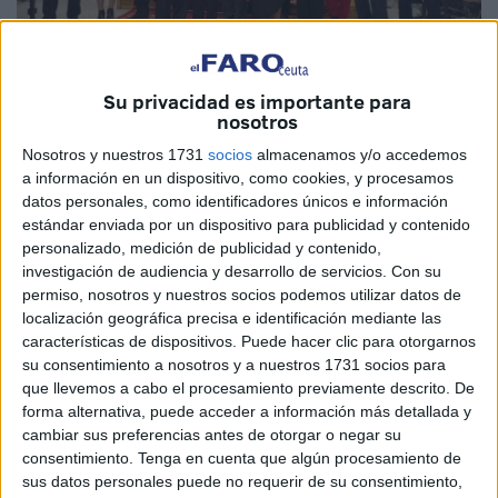
Su privacidad es importante para
nosotros
Imagen de archivo
Nosotros y nuestros 1731
socios
almacenamos y/o accedemos
a información en un dispositivo, como cookies, y procesamos
datos personales, como identificadores únicos e información
estándar enviada por un dispositivo para publicidad y contenido
Ceuta acogió en la jornada de ayer varios actos de
personalizado, medición de publicidad y contenido,
reconocimiento enmarcados en el Día Internacional de la
investigación de audiencia y desarrollo de servicios.
Con su
Eliminación de la Violencia contra la Mujer. Al minuto de
permiso, nosotros y nuestros socios podemos utilizar datos de
localización geográfica precisa e identificación mediante las
silencio por el 25N se sumaron eventos de corte
características de dispositivos. Puede hacer clic para otorgarnos
institucional y social que vienen a significar que hay
su consentimiento a nosotros y a nuestros 1731 socios para
personas e instituciones que luchan por evitar que esta
que llevemos a cabo el procesamiento previamente descrito. De
auténtica lacra siga avanzando.
forma alternativa, puede acceder a información más detallada y
cambiar sus preferencias antes de otorgar o negar su
Siguen asesinando a mujeres, haciendo daño con sus
consentimiento.
Tenga en cuenta que algún procesamiento de
sus datos personales puede no requerir de su consentimiento,
hijos, seguimos informando de crímenes que vienen a