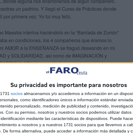
A, donde alguna nos enamoramos de algún compañero.
sotras un padrino. Y llegó el Curso de Prácticas donde
or primera vez. Yo fui muy feliz.
o Maestra interina haciéndolo en la “Barriada de Zurrón”
taba en condiciones, los 4 compañeros que éramos lo
e mi AMOR a la ENSEÑANZA se fraguó deseando en mi
IBERTAD y SOLIDARIDAD, así como de IMAGINACIÓN y
RTICULAR” algo que duró durante toda mi vida como
stó siempre y sigue gustando. Maestro de albañil,
azaret…Ya en ZURRÓN utilizaba mi imaginación y
Su privacidad es importante para nosotros
anto me aportaban y enseñaban, estos se sentían
 unas clases muy dinámicas y con sentido del HUMOR,
s 1731
socios
almacenamos y/o accedemos a información en un disposit
sonales, como identificadores únicos e información estándar enviada 
tras unos alumnos se quedaban en el patio de recreo yo
ntenido personalizado, medición de publicidad y contenido, investigaci
 yo les daba una vuelta por los alrededores como si
os.
Con su permiso, nosotros y nuestros socios podemos utilizar datos 
AGINACIÓN. Fue aquí donde me di cuenta de lo que me
identificación mediante las características de dispositivos. Puede hacer
ntimiento a nosotros y a nuestros 1731 socios para que llevemos a ca
. De forma alternativa, puede acceder a información más detallada y 