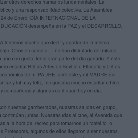
tizar otros derechos humanos fundamentales. La
ico y una responsabilidad colectiva. La Asamblea
l 24 de Enero “DÍA INTERNACIONAL DE LA
la EDUCACIÓN desempeña en la PAZ y el DESARROLLO.
 tenemos mucho que decir y aportar de la misma,
bajo. Otros en cambio…, no han disfrutado del mismo.
a uno con gusto, tenía gran parte del día ganado. Y éste
o estudiar Bellas Artes en Sevilla o Filosofía y Letras
ón económica de mi PADRE, pero éste y mi MADRE me
fue y fui muy feliz, me gustaba mucho estudiar e hice
 compañeras y algunas continúan hoy en día.
 con nuestras gamberradas, nuestras salidas en grupo,
 continúan juntas. Nuestras idas al cine, al Avenida que
s a la hora del recreo para tomarnos un “cafelito” o
 Profesores, algunos de ellos llegaron a ser nuestros