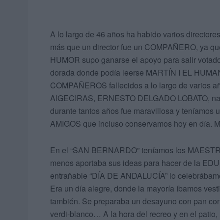
A lo largo de 46 años ha habido varios direct
más que un director fue un COMPAÑERO, ya que n
HUMOR supo ganarse el apoyo para salir votado
dorada donde podía leerse MARTÍN I EL HUMAN
COMPAÑEROS fallecidos a lo largo de varios año
AlGECIRAS, ERNESTO DELGADO LOBATO, nacid
durante tantos años fue maravillosa y teníamos u
AMIGOS que incluso conservamos hoy en día.
En el “SAN BERNARDO” teníamos los MAESTROS 
menos aportaba sus ideas para hacer de la EDUC
entrañable “DÍA DE ANDALUCÍA” lo celebrábamos
Era un día alegre, donde la mayoría íbamos vest
también. Se preparaba un desayuno con pan con 
verdi-blanco… A la hora del recreo y en el pati