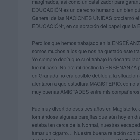
marginados, así como un catalizador para garan
EDUCACIÓN es un derecho humano, un bien públ
General de las NACIONES UNIDAS proclamó e
EDUCACIÓN”, en celebración del papel que 
Pero los que hemos trabajado en la ENSEÑANZA
somos muchos a los que nos ha gustado este tra
Yo siempre decía que si el trabajo lo desarrollab
fue mi caso. No era mi destino la ENSEÑANZA per
en Granada no era posible debido a la situaci
alentaron a que estudiara MAGISTERIO, como así 
muy buenas AMISTADES entre mis compañeros y
Fue muy divertido esos tres años en Magisterio,
formándose algunas parejitas que aún hoy en día
estaba tan cerca de la Normal, nuestras escapada
fumar un cigarro… Nuestra buena relación con los