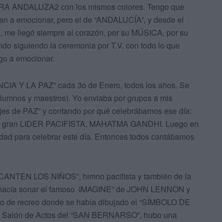
ERA ANDALUZA2 con los mismos colores. Tengo que
gan a emocionar, pero el de “ANDALUCÍA”, y desde el
me llegó siempre al corazón, por su MÚSICA, por su
ando siguiendo la ceremonia por T.V. con todo lo que
ego a emocionar.
NCIA Y LA PAZ” cada 3o de Enero, todos los años. Se
(alumnos y maestros). Yo enviaba por grupos a mis
ajes de PAZ” y contando por qué celebrábamos ese día:
o del gran LIDER PACIFISTA, MAHATMA GANDHI. Luego en
idad para celebrar este día. Entonces todos cantábamos
NTEN LOS NIÑOS”, himno pacifista y también de la
nta hacía sonar el famoso ·IMAGINE” de JOHN LENNON y
tio de recreo donde se había dibujado el “SÍMBOLO DE
 el Salón de Actos del “SAN BERNARSO”, hubo una