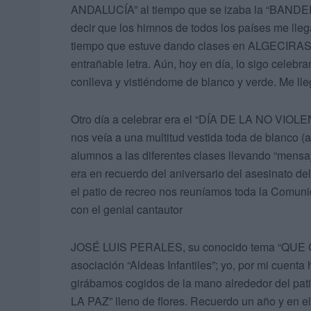
ANDALUCÍA” al tiempo que se izaba la “BAND
decir que los himnos de todos los países me lle
tiempo que estuve dando clases en ALGECIRAS, 
entrañable letra. Aún, hoy en día, lo sigo celebr
conlleva y vistiéndome de blanco y verde. Me ll
Otro día a celebrar era el “DÍA DE LA NO VIOLE
nos veía a una multitud vestida toda de blanco 
alumnos a las diferentes clases llevando “mens
era en recuerdo del aniversario del asesinat
el patio de recreo nos reuníamos toda la Comun
con el genial cantautor
JOSÉ LUIS PERALES, su conocido tema “QUE CA
asociación “Aldeas Infantiles”; yo, por mi cue
girábamos cogidos de la mano alrededor del pa
LA PAZ” lleno de flores. Recuerdo un año y en