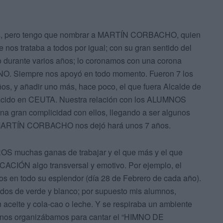
ores, pero tengo que nombrar a MARTÍN CORBACHO, quien
os trataba a todos por igual; con su gran sentido del
 durante varios años; lo coronamos con una corona
O. Siempre nos apoyó en todo momento. Fueron 7 los
s, y añadir uno más, hace poco, el que fuera Alcalde de
o en CEUTA. Nuestra relación con los ALUMNOS
na gran complicidad con ellos, llegando a ser algunos
 MARTÍN CORBACHO nos dejó hará unos 7 años.
muchas ganas de trabajar y el que más y el que
ACIÓN algo transversal y emotivo. Por ejemplo, el
 en todo su esplendor (día 28 de Febrero de cada año).
idos de verde y blanco; por supuesto mis alumnos,
aceite y cola-cao o leche. Y se respiraba un ambiente
o, nos organizábamos para cantar el “HIMNO DE