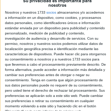
Su privacidad es importante para
derrota contra el Málaga
.
nosotros
Nosotros y nuestros 1733
socios
almacenamos y/o accedemos
Guille Vallejo
a información en un dispositivo, como cookies, y procesamos
datos personales, como identificadores únicos e información
No fue la tarde para el burgalés. El ‘13’ del Ceuta quizás
estándar enviada por un dispositivo para publicidad y contenido
personalizado, medición de publicidad y contenido,
pudo hacer un poco más en el penalti lanzado por Chupe,
investigación de audiencia y desarrollo de servicios.
Con su
que cometió el propio Vallejo.
permiso, nosotros y nuestros socios podemos utilizar datos de
localización geográfica precisa e identificación mediante las
Anuar
características de dispositivos. Puede hacer clic para otorgarnos
su consentimiento a nosotros y a nuestros 1733 socios para
que llevemos a cabo el procesamiento previamente descrito. De
El caballa estuvo gris, intentó defender las acometidas de
forma alternativa, puede acceder a información más detallada y
Joaquín Muñoz por esa banda donde era un puñal
cambiar sus preferencias antes de otorgar o negar su
constante.
consentimiento.
Tenga en cuenta que algún procesamiento de
sus datos personales puede no requerir de su consentimiento,
Carlos Hernández
pero usted tiene el derecho de rechazar tal procesamiento. Sus
preferencias se aplicarán solo a este sitio web. Puede cambiar
sus preferencias o retirar su consentimiento en cualquier
El central intentó mantener la compostura
pero los
momento volviendo a este sitio y haciendo clic en el botón
delanteros malaguistas se posicionaban con firmeza en el