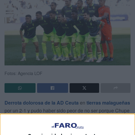
Fotos: Agencia LOF
Derrota dolorosa de la AD Ceuta
en
tierras malagueñas
por un 2-1 y pudo haber sido peor de no ser porque Chupe
falló un penalti y
evitó el hat-trick en su cuenta personal
.
El Faro de Ceuta
hace el análisis del equipo caballa en la