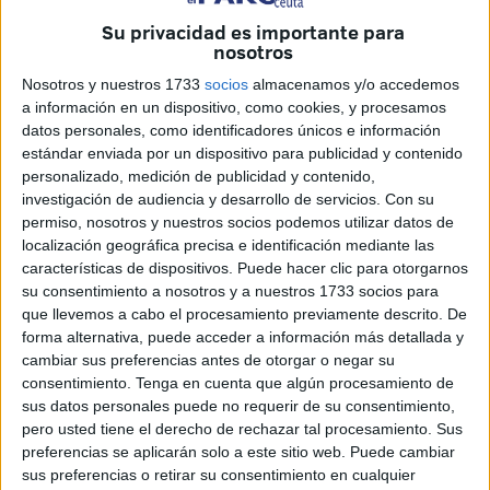
Su privacidad es importante para
nosotros
Nosotros y nuestros 1733
socios
almacenamos y/o accedemos
a información en un dispositivo, como cookies, y procesamos
datos personales, como identificadores únicos e información
estándar enviada por un dispositivo para publicidad y contenido
personalizado, medición de publicidad y contenido,
investigación de audiencia y desarrollo de servicios.
Con su
El delegado del Gobierno ha hecho un balance positivo de
permiso, nosotros y nuestros socios podemos utilizar datos de
la Feria en materia de seguridad. Positivo porque aunque
localización geográfica precisa e identificación mediante las
ha habido tres agresiones violentas en escaso plazo de
características de dispositivos. Puede hacer clic para otorgarnos
tiempo, todas se han saldado con resultados policiales.
su consentimiento a nosotros y a nuestros 1733 socios para
que llevemos a cabo el procesamiento previamente descrito. De
En el caso de la agresión con arma blanca en el tórax a un
forma alternativa, puede acceder a información más detallada y
cambiar sus preferencias antes de otorgar o negar su
joven, se procedió a la detención de los cuatro implicados,
consentimiento.
Tenga en cuenta que algún procesamiento de
un español y tres marroquíes. En el ataque de esta
sus datos personales puede no requerir de su consentimiento,
madrugada, en el que se le hizo un corte en el cuello a un
pero usted tiene el derecho de rechazar tal procesamiento. Sus
marroquí para robarle el móvil, también se ha detenido al
preferencias se aplicarán solo a este sitio web. Puede cambiar
sus preferencias o retirar su consentimiento en cualquier
autor.