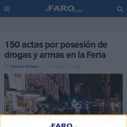
150 actas por posesión de
drogas y armas en la Feria
Por
Carmen Echarri
07/08/2017 - 13:52