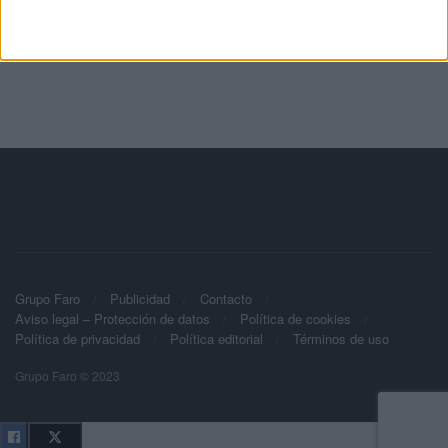
Grupo Faro
Publicidad
Contacto
Aviso legal – Protección de datos
Política de cookies
Política de privacidad
Política editorial
Términos de uso
Grupo Faro © 2023