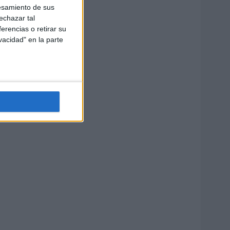
esamiento de sus
echazar tal
erencias o retirar su
vacidad" en la parte