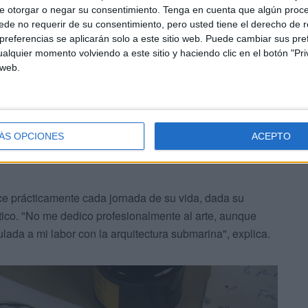
e otorgar o negar su consentimiento.
Tenga en cuenta que algún proc
de no requerir de su consentimiento, pero usted tiene el derecho de r
referencias se aplicarán solo a este sitio web. Puede cambiar sus pref
vecharé toda la mañana" para "visitar la ciudad", antes
alquier momento volviendo a este sitio y haciendo clic en el botón "Pri
xposición, prevista a las 20.00 horas en el
Museo de
 web.
ÁS OPCIONES
ACEPTO
ce prácticamente cada jornada de su vida, dada su
ico. "No me dedico profesionalmente al arte, aunque
ulada a mi labor con la arquitectura submarina", explica.