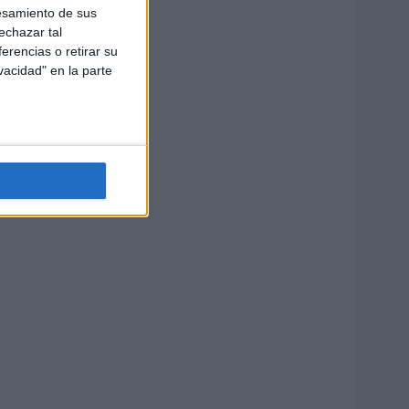
esamiento de sus
echazar tal
erencias o retirar su
vacidad" en la parte