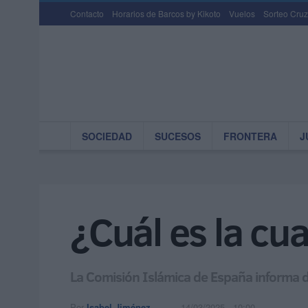
Contacto
Horarios de Barcos by Kikoto
Vuelos
Sorteo Cruz
SOCIEDAD
SUCESOS
FRONTERA
J
¿Cuál es la cua
La Comisión Islámica de España informa de
Por
Isabel Jiménez
14/03/2025 - 10:00