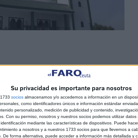
ia que se entrega al final del
Ramadán
. Su objetivo es
ta cometida durante el mes y, al mismo tiempo, permitir
Su privacidad es importante para nosotros
Eid Al Fitr con dignidad.
s 1733
socios
almacenamos y/o accedemos a información en un disposit
sonales, como identificadores únicos e información estándar enviada 
ntenido personalizado, medición de publicidad y contenido, investigaci
feta Muhammad (la paz sea con él), quien estableció que
os.
Con su permiso, nosotros y nuestros socios podemos utilizar datos 
es, cebada o trigo.
identificación mediante las características de dispositivos. Puede hacer
ntimiento a nosotros y a nuestros 1733 socios para que llevemos a ca
ealidad económica, permitiendo la entrega del equivalente
. De forma alternativa, puede acceder a información más detallada y 