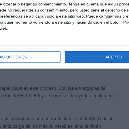
e otorgar o negar su consentimiento.
Tenga en cuenta que algún proc
omo arroz blanco, cereales y legumbres en los seis
de no requerir de su consentimiento, pero usted tiene el derecho de r
o así que el importe refleje el coste de productos
referencias se aplicarán solo a este sitio web. Puede cambiar sus pref
alquier momento volviendo a este sitio y haciendo clic en el botón "Pri
 web.
vés de las mezquitas
ÁS OPCIONES
ACEPTO
pel clave en este proceso. Son las encargadas de
ación del Eid Al Fitr y de canalizar la ayuda directamente
 este gesto como una herramienta de solidaridad social,
viar la carga de los más vulnerables, sino también