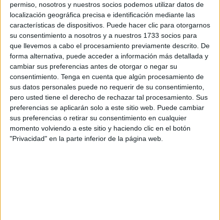
El portero tuvo la oportunidad de realizar
entrenamientos
permiso, nosotros y nuestros socios podemos utilizar datos de
localización geográfica precisa e identificación mediante las
especializados con una de las mejores canteras del
características de dispositivos. Puede hacer clic para otorgarnos
país.
su consentimiento a nosotros y a nuestros 1733 socios para
que llevemos a cabo el procesamiento previamente descrito. De
Yusef cuenta con tan solo
diez años
, pero bajo los palos
forma alternativa, puede acceder a información más detallada y
parece un auténtico profesional.
cambiar sus preferencias antes de otorgar o negar su
consentimiento.
Tenga en cuenta que algún procesamiento de
El guardameta ceutí tiene un carácter y una
ilusión en la
sus datos personales puede no requerir de su consentimiento,
portería
que no es natural para su edad. En una etapa en
pero usted tiene el derecho de rechazar tal procesamiento. Sus
preferencias se aplicarán solo a este sitio web. Puede cambiar
la que todos los niños desean marcar,
él prefiere parar
sus preferencias o retirar su consentimiento en cualquier
balones imposibles
, como el de Iker Casillas frente a
momento volviendo a este sitio y haciendo clic en el botón
Arjen Robben en el mundial de Sudáfrica.
"Privacidad" en la parte inferior de la página web.
La llamada del club colchonero
El
Atlético de Madrid se puso en contacto con el padre
del joven,
tras quedar maravillados con su actuación en
un torneo que se disputó en Chiclana.