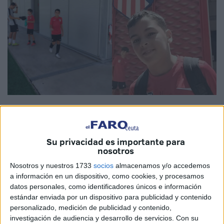
Imágenes cedidas
Su privacidad es importante para
nosotros
El fútbol de Ceuta está de enhorabuena, ya que
Yusef El
Nosotros y nuestros 1733
socios
almacenamos y/o accedemos
Kamuni-Hajjaj
ha conseguido
el sueño de miles de
a información en un dispositivo, como cookies, y procesamos
futbolistas
, entrenar con un equipo profesional y no fue
datos personales, como identificadores únicos e información
uno cualquiera, sino el
Atlético de Madrid
, uno de los
estándar enviada por un dispositivo para publicidad y contenido
históricos de la liga española.
personalizado, medición de publicidad y contenido,
investigación de audiencia y desarrollo de servicios.
Con su