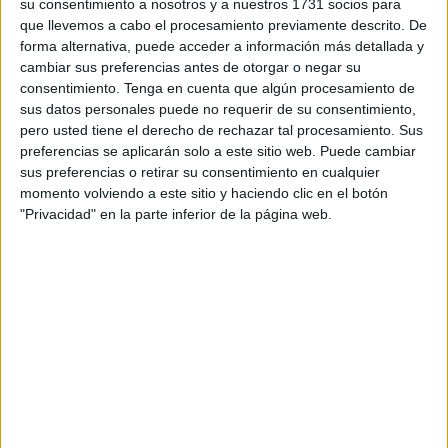
su consentimiento a nosotros y a nuestros 1731 socios para
haters de cuchillo gordo y avinagrado que clavar en
que llevemos a cabo el procesamiento previamente descrito. De
cualquier espalda virtual. Los visionarios de lo ajeno
forma alternativa, puede acceder a información más detallada y
cambiar sus preferencias antes de otorgar o negar su
abundan en la inmundicia de desprestigiar, criticar a
consentimiento.
Tenga en cuenta que algún procesamiento de
destajo y copiar. En eso último, hay especialistas en hacer
sus datos personales puede no requerir de su consentimiento,
carrera del mérito ajeno. Puedes ver, una y otra vez, los
pero usted tiene el derecho de rechazar tal procesamiento. Sus
mismos consejos, las mismas recetas, los mismos rituales
preferencias se aplicarán solo a este sitio web. Puede cambiar
sus preferencias o retirar su consentimiento en cualquier
de maquillaje y hasta los mismos tutoriales de labores.
momento volviendo a este sitio y haciendo clic en el botón
"Privacidad" en la parte inferior de la página web.
Todo parece plagiado y duplicado al mucho por cierto,
como Trump que sigue con los mismos gestos, el mismo
flequillo de Tintin y la misma irrealidad flotando en torno
suyo.
Supongo que adolezco de vida porque antes todo me
divertía y hasta Arguiñano me deleitaba con sus chistes
sin gracia. Ahora en cambio, lo veo de cuerpo acartonado
a la puerta del Ldl regalándome tristeza pronavideña, que
no hay nada como pasar Tosantos para joderme el poco