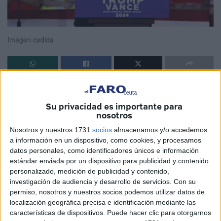
Imagen cedida
Trump ha vuelto a las tramas del poder como las tortillas,
horneado y con amigos importados. Demuestra que todo
Su privacidad es importante para
se puede lograr si trenzas lo suficiente los hilos del
nosotros
destino.
Nosotros y nuestros 1731
socios
almacenamos y/o accedemos
a información en un dispositivo, como cookies, y procesamos
Estoy segura que nos dará momentos gloriosos para
datos personales, como identificadores únicos e información
aquellos que disfrutamos con lo estrambótico y truculento,
estándar enviada por un dispositivo para publicidad y contenido
porque estamos huérfanos de valores, en un mundo sin
personalizado, medición de publicidad y contenido,
investigación de audiencia y desarrollo de servicios.
Con su
héroes como los de antes, mártires esforzados del día a
permiso, nosotros y nuestros socios podemos utilizar datos de
día.
localización geográfica precisa e identificación mediante las
características de dispositivos. Puede hacer clic para otorgarnos
Lo que nos sobran-eso sí- son bocazas de profesión,