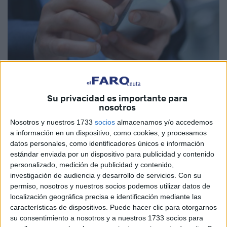
Imagen de archivo
Su privacidad es importante para
nosotros
Nosotros y nuestros 1733
socios
almacenamos y/o accedemos
a información en un dispositivo, como cookies, y procesamos
La aplicación de mensajería instantánea
WhatsApp
ha
datos personales, como identificadores únicos e información
sufriendo incidencias y una caída en todo el mundo,
estándar enviada por un dispositivo para publicidad y contenido
personalizado, medición de publicidad y contenido,
también en Ceuta, según han reflejado diferentes páginas
investigación de audiencia y desarrollo de servicios.
Con su
que monitorean en tiempo real el funcionamiento de las
permiso, nosotros y nuestros socios podemos utilizar datos de
principales redes sociales.
localización geográfica precisa e identificación mediante las
características de dispositivos. Puede hacer clic para otorgarnos
Poco antes de las 10.00 horas, ha comenzado a
su consentimiento a nosotros y a nuestros 1733 socios para