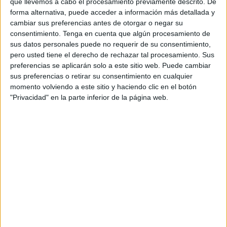
restablecer su servicio de forma progresiva.
que llevemos a cabo el procesamiento previamente descrito. De
forma alternativa, puede acceder a información más detallada y
Los fallos en este servicio, uno de los más populares y
cambiar sus preferencias antes de otorgar o negar su
consentimiento.
Tenga en cuenta que algún procesamiento de
utilizados por los usuarios de todo el mundo, han sido
sus datos personales puede no requerir de su consentimiento,
además comunicados por cientos de personas en otras
pero usted tiene el derecho de rechazar tal procesamiento. Sus
redes sociales.
preferencias se aplicarán solo a este sitio web. Puede cambiar
sus preferencias o retirar su consentimiento en cualquier
De hecho, la propia caída del servicio de WhatsApp se ha
momento volviendo a este sitio y haciendo clic en el botón
convertido en "tendencia" en Twitter y se han convertido en
"Privacidad" en la parte inferior de la página web.
el asunto más comentado por los internautas.
La página Downdetector, que monitorea en tiempo real las
incidencias que se registran en las principales redes
sociales, ha reflejado cómo las incidencias comenzaron a
registrarse poco antes de las 8:54 horas (6:54 GMT).
Los usuarios de este servicio han tenido problemas desde
esa hora para enviar y para recibir mensajes, y en muchos
casos no han podido ver las notificaciones de confirmación