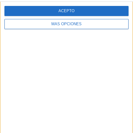
El primer año de Fran Fernández
ACEPTO
MÁS OPCIONES
CN Atlètic Barceloneta
Este curso supone un
año de cambio
en la estructura del
equipo marinero, ya que en el mercado estival sufrieron
la
marcha de activos importantes como Felipe Perrone, el
eterno capitán, o Álvaro Granados, mejor ariete del