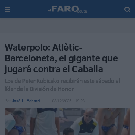
Waterpolo: Atlètic-
Barceloneta, el gigante que
jugará contra el Caballa
Los de Peter Kubicsko recibirán este sábado al
líder de la División de Honor
Por
José L. Echarri
03/12/2025 - 19:28