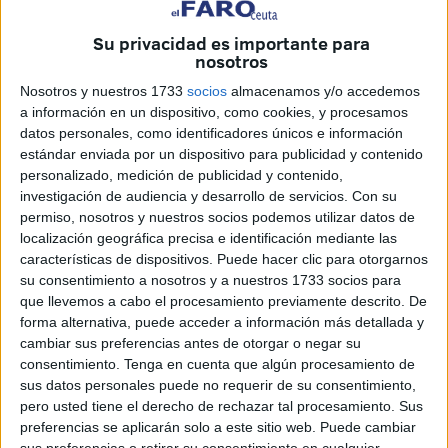
Unai Aguirre, Bernat Sanahuja o Alberto Munárriz son
algunos de los nombres que defienden los colores de un
Su privacidad es importante para
nosotros
auténtico histórico del waterpolo español.
Nosotros y nuestros 1733
socios
almacenamos y/o accedemos
Estadísticas que asustan
a información en un dispositivo, como cookies, y procesamos
datos personales, como identificadores únicos e información
estándar enviada por un dispositivo para publicidad y contenido
En los ocho primeros partidos de la División de Honor
han
personalizado, medición de publicidad y contenido,
demostrado el gran poder
que atesoran,
ganando siete
investigación de audiencia y desarrollo de servicios.
Con su
duelos
y siendo
el equipo más anotador de la
permiso, nosotros y nuestros socios podemos utilizar datos de
localización geográfica precisa e identificación mediante las
competición con 165 dianas
(casi 21 goles por cita).
características de dispositivos. Puede hacer clic para otorgarnos
su consentimiento a nosotros y a nuestros 1733 socios para
Bernat Sanahuja
encabeza la lista de
máximo goleador
que llevemos a cabo el procesamiento previamente descrito. De
de la liga
, sin contar los lanzamientos de penalti, con un
forma alternativa, puede acceder a información más detallada y
total de
26 tantos.
cambiar sus preferencias antes de otorgar o negar su
consentimiento.
Tenga en cuenta que algún procesamiento de
Además, es el equipo menos goleado de la categoría, ya
sus datos personales puede no requerir de su consentimiento,
que
han concedido solo 75 dianas
, lo que se traduce en
pero usted tiene el derecho de rechazar tal procesamiento. Sus
preferencias se aplicarán solo a este sitio web. Puede cambiar
poco más de 9 tantos encajados por juego.
sus preferencias o retirar su consentimiento en cualquier