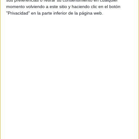
momento volviendo a este sitio y haciendo clic en el botón
Estas más que positivas estadísticas le hacen ser el
"Privacidad" en la parte inferior de la página web.
primer clasificado de la competición
, aunque está
empatado a puntos con el Sabadell y el Barcelona.
Fin a una racha de 977 días sin
perder