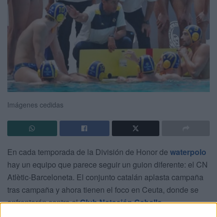
Imágenes cedidas
En cada temporada de la División de Honor de
waterpolo
hay un equipo que parece seguir un guion diferente: el CN
Atlètic-Barceloneta. El conjunto catalán aplasta campaña
tras campaña y ahora tienen el foco en Ceuta, donde se
enfrentarán contra el
Club Natación Caballa
.