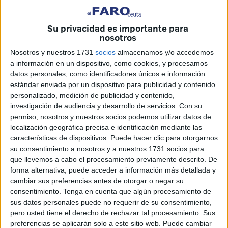
Su privacidad es importante para
nosotros
Nosotros y nuestros 1731
socios
almacenamos y/o accedemos
a información en un dispositivo, como cookies, y procesamos
datos personales, como identificadores únicos e información
estándar enviada por un dispositivo para publicidad y contenido
personalizado, medición de publicidad y contenido,
Los alumnos del colegio Ramón y Cajal tendrán que
investigación de audiencia y desarrollo de servicios.
Con su
volver hoy a un centro que no es el suyo. El equipo
permiso, nosotros y nuestros socios podemos utilizar datos de
docente lo ha dado todo por tener listas las aulas a las que
localización geográfica precisa e identificación mediante las
deberán habituarse después de la desastrosa gestión
características de dispositivos. Puede hacer clic para otorgarnos
su consentimiento a nosotros y a nuestros 1731 socios para
educativa y la nula previsión que ha derivado en que se
que llevemos a cabo el procesamiento previamente descrito. De
tenga que adoptar la peor de las decisiones: cerrar el
forma alternativa, puede acceder a información más detallada y
centro.
cambiar sus preferencias antes de otorgar o negar su
consentimiento.
Tenga en cuenta que algún procesamiento de
Ha podido ocurrir una desgracia en un colegio en el que
sus datos personales puede no requerir de su consentimiento,
todo se ha hecho mal: las obras se iniciaron tarde, se
pero usted tiene el derecho de rechazar tal procesamiento. Sus
anunció una vuelta al cole segura sin serlo, se
preferencias se aplicarán solo a este sitio web. Puede cambiar