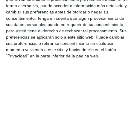
escolar para ayudar a los niños sin recursos de la ciudad
forma alternativa, puede acceder a información más detallada y
autónoma.
cambiar sus preferencias antes de otorgar o negar su
consentimiento.
Tenga en cuenta que algún procesamiento de
“Como ya sabéis nuestra Obra Social lleva años
sus datos personales puede no requerir de su consentimiento,
pero usted tiene el derecho de rechazar tal procesamiento. Sus
focalizada en los más vulnerables, los niños, luchando por
preferencias se aplicarán solo a este sitio web. Puede cambiar
la exclusión social de estos y por la pobreza infantil”,
sus preferencias o retirar su consentimiento en cualquier
recalcan desde la corporación que venera a la Blanca
momento volviendo a este sitio y haciendo clic en el botón
Paloma.
"Privacidad" en la parte inferior de la página web.
En este caso, el objetivo es contribuir a que 50 niños de
Ceuta puedan volver a retomar las clases con todo lo
necesario para ello. Entre el material que pretenden
aportar a la causa solidaria se encuentran mochilas,
libretas, lápices, colores, rotuladores, entre otros.
“Gracias al trabajo de muchos hermanos y simpatizantes
que durante el año contribuyen de forma desinteresada
con todas aquellas actividades que se organizan, para que