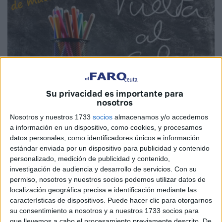
Su privacidad es importante para
nosotros
Nosotros y nuestros 1733
socios
almacenamos y/o accedemos
a información en un dispositivo, como cookies, y procesamos
Imagen cedida
datos personales, como identificadores únicos e información
estándar enviada por un dispositivo para publicidad y contenido
personalizado, medición de publicidad y contenido,
investigación de audiencia y desarrollo de servicios.
Con su
La
Real Hermandad de Nuestra Señora del Rocío
de
permiso, nosotros y nuestros socios podemos utilizar datos de
Ceuta planea una
vuelta al cole
muy
solidaria
, y es que, a
localización geográfica precisa e identificación mediante las
características de dispositivos. Puede hacer clic para otorgarnos
través del
Proyecto Fraternidad
, tiene intención de hacer
su consentimiento a nosotros y a nuestros 1733 socios para
entrega a Cáritas Diocesana de 50 lotes de material
que llevemos a cabo el procesamiento previamente descrito. De