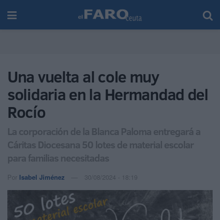
Una vuelta al cole muy
solidaria en la Hermandad del
Rocío
La corporación de la Blanca Paloma entregará a
Cáritas Diocesana 50 lotes de material escolar
para familias necesitadas
Por
Isabel Jiménez
30/08/2024 - 18:19