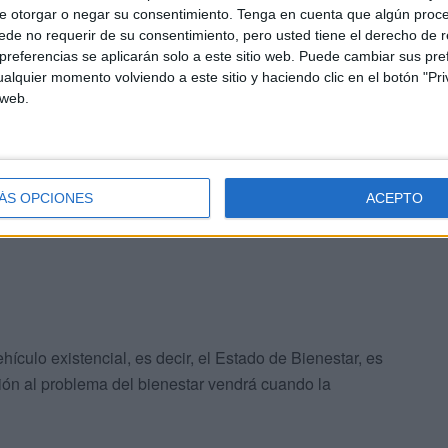
e otorgar o negar su consentimiento.
Tenga en cuenta que algún proc
to envejecido.
de no requerir de su consentimiento, pero usted tiene el derecho de r
referencias se aplicarán solo a este sitio web. Puede cambiar sus pref
eza está escrita en el género humano; son como brasas
alquier momento volviendo a este sitio y haciendo clic en el botón "Pri
 de vida, de un estímulo que las prenda, que las haga
 web.
de darle la estocada a ese fin universal que la búsqueda
ÁS OPCIONES
ACEPTO
 de la existencia encuentran equilibrio.
ículo existencial, es decir, el Estado de Bienestar, es
ución al problema del bienestar vendrá cuando la