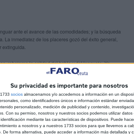
nguar ante el avance de las comodidades; y la búsqueda
a. La inmediatez de los placeres gozó del éxito general,
r extinguida.
as, rebajaron la calidad del habla y del lenguaje. Ya
a ciencia de la explicación, quedó enclaustrada en el
da trascendía. ¿Es que nadie advertía que la naturaleza
Su privacidad es importante para nosotros
za en el patrón de conocimiento?
s 1733
socios
almacenamos y/o accedemos a información en un disposit
sonales, como identificadores únicos e información estándar enviada 
ntenido personalizado, medición de publicidad y contenido, investigaci
os.
Con su permiso, nosotros y nuestros socios podemos utilizar datos 
identificación mediante las características de dispositivos. Puede hacer
ntimiento a nosotros y a nuestros 1733 socios para que llevemos a ca
 nadie agradece la inmensidad de los océanos. Ya nadie
. De forma alternativa, puede acceder a información más detallada y 