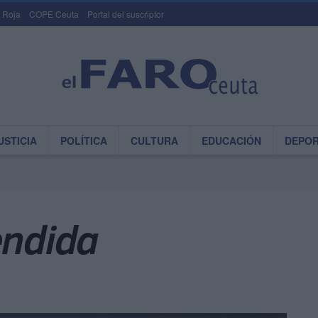
 Roja
COPE Ceuta
Portal del suscriptor
USTICIA
POLÍTICA
CULTURA
EDUCACIÓN
DEPO
endida