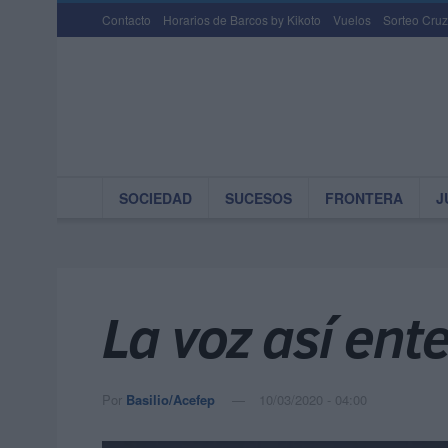
Contacto
Horarios de Barcos by Kikoto
Vuelos
Sorteo Cruz
SOCIEDAD
SUCESOS
FRONTERA
J
La voz así ent
Por
Basilio/Acefep
10/03/2020 - 04:00