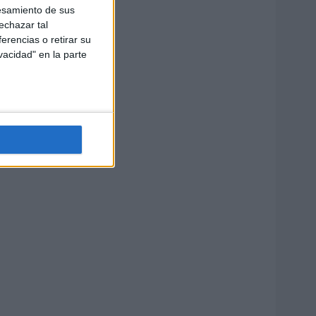
esamiento de sus
echazar tal
erencias o retirar su
vacidad" en la parte