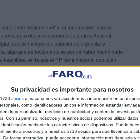
a cabo dada “la gravedad” y “la repercusión” que ha
ropuesta para declarar persona non grata a Abascal
ían que se incluya con carácter de urgencia la
ana, algo que perfectamente se podría haber hecho dado
la Asamblea, en la que el PP tiene mayoría, con Juan
, presidente de Vox-Ceuta.
Su privacidad es importante para nosotros
s 1733
socios
almacenamos y/o accedemos a información en un disposit
sonales, como identificadores únicos e información estándar enviada 
ntenido personalizado, medición de publicidad y contenido, investigaci
os.
Con su permiso, nosotros y nuestros socios podemos utilizar datos 
dad incluir la propuesta e insta presentarla para su
identificación mediante las características de dispositivos. Puede hacer
ondo, esta decisión “vuelve a confirmar la intención que
ntimiento a nosotros y a nuestros 1733 socios para que llevemos a ca
cha atrás en los posicionamientos que dieron lugar a los
. De forma alternativa, puede acceder a información más detallada y 