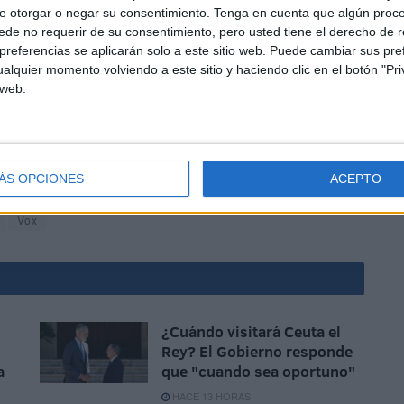
e otorgar o negar su consentimiento.
Tenga en cuenta que algún proc
vocaron que Fatima Hamed sacara adelante su indigna
de no requerir de su consentimiento, pero usted tiene el derecho de r
esa hubiera aceptado esta propuesta hubiera atentado
referencias se aplicarán solo a este sitio web. Puede cambiar sus pref
alquier momento volviendo a este sitio y haciendo clic en el botón "Pri
 web.
ÁS OPCIONES
ACEPTO
Vox
¿Cuándo visitará Ceuta el
Rey? El Gobierno responde
a
que "cuando sea oportuno"
HACE 13 HORAS