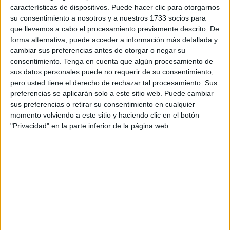
Con ella, la formación pide que se reclame al Gobierno de
características de dispositivos. Puede hacer clic para otorgarnos
su consentimiento a nosotros y a nuestros 1733 socios para
la Nación "que respete el derecho de los padres a elegir
que llevemos a cabo el procesamiento previamente descrito. De
libremente la formación religiosa y moral de sus hijos que
forma alternativa, puede acceder a información más detallada y
esté de acuerdo con sus propias convicciones,
cambiar sus preferencias antes de otorgar o negar su
garantizando de este modo el artículo 27 de la
consentimiento.
Tenga en cuenta que algún procesamiento de
sus datos personales puede no requerir de su consentimiento,
Constitución Española".
pero usted tiene el derecho de rechazar tal procesamiento. Sus
preferencias se aplicarán solo a este sitio web. Puede cambiar
También exigen los de Juan Sergio Redondo en esta
sus preferencias o retirar su consentimiento en cualquier
propuesta que se adopten las medidas necesarias para
momento volviendo a este sitio y haciendo clic en el botón
promover la revisión de los currículums educativos y la
"Privacidad" en la parte inferior de la página web.
"inmediata retirada" de libros de texto y material educativo
que contenga "cualquier tipo de
adoctrinamiento o
contenido potencialmente dañino
que pueda afectar a la
inocencia de los menores, sin que ello implique un
perjuicio económico para las familias".
"Reforzar la plantilla materializando