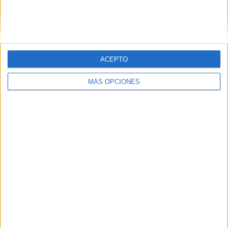
Tags:
Castrense
colegio
Pleno de la Asamblea de Ceuta
Sanidad
Vox
ACEPTO
MÁS OPCIONES
Related
Posts
El Colegio de Médicos pide a Mónica
García medidas urgentes ante la
"catástrofe asistencial" en Ceuta
HACE 6 MINUTOS
Vox reprocha a Vivas su "hipocresía" y le
acusa de hacer "seguidismo ciego" a las
políticas de Sánchez
HACE 7 HORAS
La Policía se topa con 3 menores