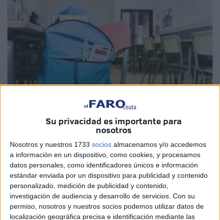
Su privacidad es importante para
nosotros
Imagen de archivo
Nosotros y nuestros 1733
socios
almacenamos y/o accedemos
a información en un dispositivo, como cookies, y procesamos
datos personales, como identificadores únicos e información
estándar enviada por un dispositivo para publicidad y contenido
Vox
presentará al
Pleno
de la Asamblea de Ceuta una
personalizado, medición de publicidad y contenido,
iniciativa "para combatir el adoctrinamiento" en los
libros
investigación de audiencia y desarrollo de servicios.
Con su
de texto
de los centros escolares.
permiso, nosotros y nuestros socios podemos utilizar datos de
localización geográfica precisa e identificación mediante las