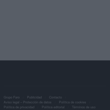
Grupo Faro
Publicidad
Contacto
Aviso legal – Protección de datos
Política de cookies
Política de privacidad
Política editorial
Términos de uso