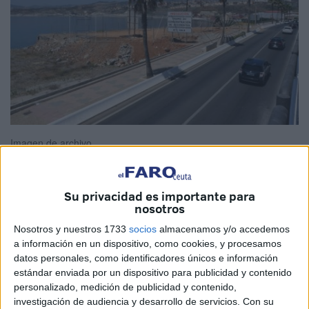
Imagen de archivo
Su privacidad es importante para
nosotros
El
Grupo Parlamentario Vox
de Ceuta preguntará en el
próximo
pleno de control
por los vertederos ilegales, la
Nosotros y nuestros 1733
socios
almacenamos y/o accedemos
a información en un dispositivo, como cookies, y procesamos
situación del Brull, el proyecto para la
nueva capilla
de la
datos personales, como identificadores únicos e información
Virgen del Carmen
y el posible traslado de la guardería
estándar enviada por un dispositivo para publicidad y contenido
de San Ildefonso.
personalizado, medición de publicidad y contenido,
investigación de audiencia y desarrollo de servicios.
Con su