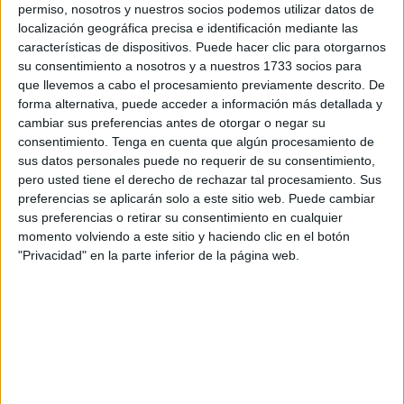
El partido pide explicaciones al
Ejecutivo local
sobre el
permiso, nosotros y nuestros socios podemos utilizar datos de
nuevo contrato para recoger vertidos ilegales para conocer
localización geográfica precisa e identificación mediante las
cuántas actuaciones se han llevado a cargo del mismo
características de dispositivos. Puede hacer clic para otorgarnos
su consentimiento a nosotros y a nuestros 1733 socios para
hasta el momento. Además, también interpelará por
que llevemos a cabo el procesamiento previamente descrito. De
cuestiones cómo cuántos vertederos ilegales hay
forma alternativa, puede acceder a información más detallada y
localizados en estos momentos y cuántos hay en terrenos
cambiar sus preferencias antes de otorgar o negar su
públicos.
consentimiento.
Tenga en cuenta que algún procesamiento de
sus datos personales puede no requerir de su consentimiento,
Sobre el
terreno del Brull
, Vox quiere conocer qué está
pero usted tiene el derecho de rechazar tal procesamiento. Sus
preferencias se aplicarán solo a este sitio web. Puede cambiar
haciendo la Ciudad Autónoma para impulsar el proyecto
sus preferencias o retirar su consentimiento en cualquier
de centro educativo que está previsto en la zona y que no
momento volviendo a este sitio y haciendo clic en el botón
ha parado de encontrar “trabas”. Mientras tanto, lamenta el
"Privacidad" en la parte inferior de la página web.
partido, la parcela “padece los rigores del abandono más
absoluto llegando a convertirse en campamento de
ilegales o vertedero de basura”.
Así, Vox preguntará al Gobierno cuál es la última
información respecto al proyecto que le han proporcionado