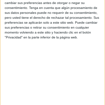
cambiar sus preferencias antes de otorgar o negar su
Empleo Estatal. La formación de Abascal explica en nota
consentimiento.
Tenga en cuenta que algún procesamiento de
de prensa que tras publicar Europa Press que estos
sus datos personales puede no requerir de su consentimiento,
estarían planteándose ir a la huelga si el Ejecutivo central
pero usted tiene el derecho de rechazar tal procesamiento. Sus
no ofrece soluciones a la saturación de trabajo que ha
preferencias se aplicarán solo a este sitio web. Puede cambiar
sus preferencias o retirar su consentimiento en cualquier
provocado la crisis del
coronavirus
, Vox se hace eco de
momento volviendo a este sitio y haciendo clic en el botón
las denuncias de estos funcionarios que aseguran haber
"Privacidad" en la parte inferior de la página web.
tenido que tramitar, “en unas condiciones absolutamente
precarias, un incremento en el número y gestión de
prestaciones por desempleo, derivadas fundamentalmente
de los expedientes de regulación temporal de empleo
aprobados”.
Estas condiciones, agravadas con jornadas laborales de
lunes a domingo, de mañana y tarde, son “radicalmente
distintas” a las de los funcionarios del Instituto Nacional de
la Seguridad Social, según afirman los trabajadores del
Servicio Público de Empleo Estatal (SEPE). En la