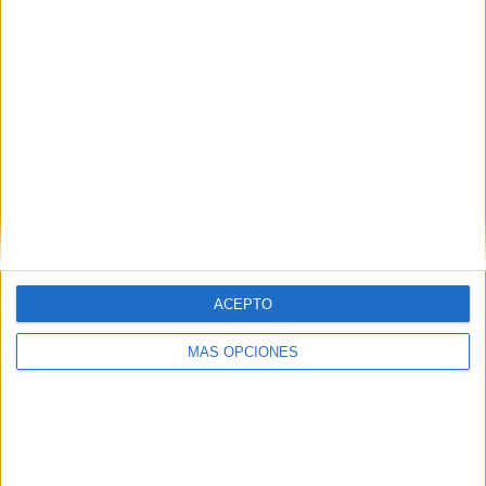
desempleo”.
Tags:
Coronavirus
Ingreso Mínimo Vital (IMV)
Seguridad Social
Servicio Público de Empleo Estatal (SEPE)
Vox
Related
Posts
Vox apoya "toda movilización ciudadana"
en defensa de la españolidad y seguridad
de Ceuta
ACEPTO
HACE 19 HORAS
MÁS OPCIONES
El Ingreso Mínimo Vital llega a 3.221
hogares y 13.005 personas en Ceuta en
julio
HACE 2 DÍAS