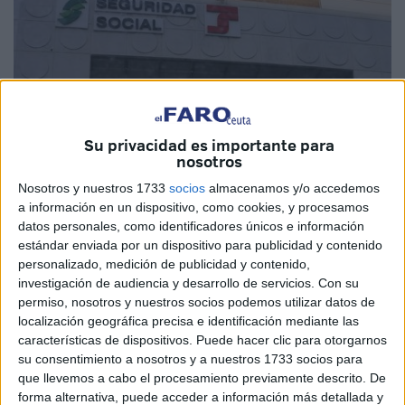
Su privacidad es importante para
nosotros
Nosotros y nuestros 1733
socios
almacenamos y/o accedemos
a información en un dispositivo, como cookies, y procesamos
datos personales, como identificadores únicos e información
estándar enviada por un dispositivo para publicidad y contenido
Imagen de archivo
personalizado, medición de publicidad y contenido,
investigación de audiencia y desarrollo de servicios.
Con su
permiso, nosotros y nuestros socios podemos utilizar datos de
localización geográfica precisa e identificación mediante las
características de dispositivos. Puede hacer clic para otorgarnos
La
diputada nacional
de
Vox
por Ceuta, Teresa López, ha
su consentimiento a nosotros y a nuestros 1733 socios para
dirigido al Gobierno una pregunta para conocer la
que llevemos a cabo el procesamiento previamente descrito. De
situación de los trabajadores del Servicio Público de
forma alternativa, puede acceder a información más detallada y