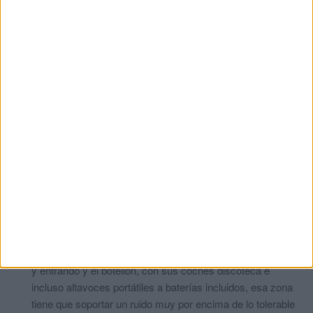
de pádel.Pienda un poco en los demás.
Atónito
comentó:
hace 5 años
Mira enfrente de donde hacen el botellon,pues hay
EDIFiCIos,lista y dentro personas que necesitan
descansar.
Un año mas
comentó:
hace 5 años
Lee el artículo de nuevo,menciona los vecinos de la Marina
y de Alfau.Lee con atención,..si sabes.
Rascayú
comentó:
hace 5 años
Supones que no molestan a nadie ? Anda e infórmate un
poquito mejor, que está claro que hablar es gratis. Entre los
helicópteros de los c..., todo el día y media noche saliendo
y entrando y el botellón, con sus coches discoteca e
incluso altavoces portátiles a baterías incluidos, esa zona
tiene que soportar un ruido muy por encima de lo tolerable