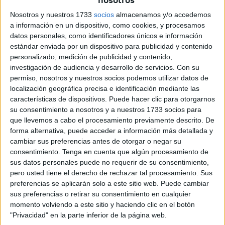
ello, Redondo recuerda que ya existen las ordenanzas,
Nosotros y nuestros 1733
socios
almacenamos y/o accedemos
como la del buen uso de los espacios públicos, que
a información en un dispositivo, como cookies, y procesamos
datos personales, como identificadores únicos e información
prohíben las reuniones en lugares públicos con ingesta de
estándar enviada por un dispositivo para publicidad y contenido
bebidas. “El Gobierno debe cumplir la ley”, advierte y
personalizado, medición de publicidad y contenido,
propone volver a tomar medidas como “precintar los bajos
investigación de audiencia y desarrollo de servicios.
Con su
de la Marina” para lograrlo.
permiso, nosotros y nuestros socios podemos utilizar datos de
localización geográfica precisa e identificación mediante las
Vox recuerda las “nefastas
características de dispositivos. Puede hacer clic para otorgarnos
su consentimiento a nosotros y a nuestros 1733 socios para
consecuencias” de estas
que llevemos a cabo el procesamiento previamente descrito. De
forma alternativa, puede acceder a información más detallada y
concentraciones
cambiar sus preferencias antes de otorgar o negar su
consentimiento.
Tenga en cuenta que algún procesamiento de
“La Ciudad tiene que utilizar todos los recursos de los que
sus datos personales puede no requerir de su consentimiento,
pero usted tiene el derecho de rechazar tal procesamiento. Sus
dispone, como puede ser la
Policía Local
o incluso
preferencias se aplicarán solo a este sitio web. Puede cambiar
Protección Civil, para evitar situaciones como la vivida
sus preferencias o retirar su consentimiento en cualquier
este último fin de semana en el que
cientos de personas
momento volviendo a este sitio y haciendo clic en el botón
se reunieron en la explanada de la Marina poniendo en
"Privacidad" en la parte inferior de la página web.