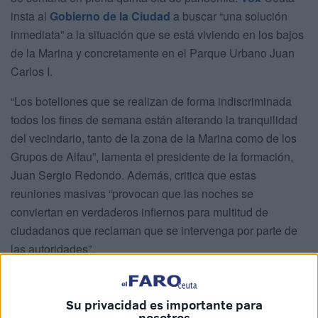
insta al
Gobierno de la Ciudad
a buscar “una solución
inmediata” a la situación que se está viviendo en los bajos
de la Marina y concretamente en el Parque Urbano Juan
Carlos I.
“Los botellones que se realizan de forma indiscriminada
todos los fines de semana están alterando la tranquilidad
del vecindario, tanto de la zona de la Marina como de los
Grupos de Alfau”, lamenta el presidente de la formación,
Juan Sergio Redondo. Además, critica que estas
reuniones masivas “provocan que las noches se
conviertan en verdaderos infiernos para multitud de
ciudadanos que reclaman que se intervenga por parte de
las autoridades”.
Ante este panorama, la formación exige al Ejecutivo local
“que actúe” e impida “estas concentraciones que están
Su privacidad es importante para
poniendo en riesgo la salud de todos los ceutíes”. Para
nosotros