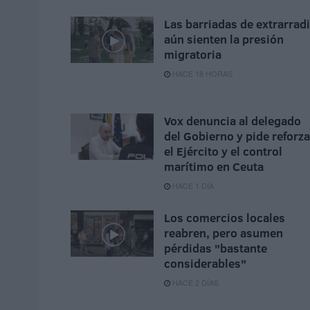
Las barriadas de extrarrad
aún sienten la presión
migratoria
HACE 18 HORAS
Vox denuncia al delegado
del Gobierno y pide reforza
el Ejército y el control
marítimo en Ceuta
HACE 1 DÍA
Los comercios locales
reabren, pero asumen
pérdidas "bastante
considerables"
HACE 2 DÍAS