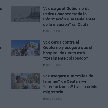
io
Vox exige al Gobierno de
Pedro Sánchez "toda la
información que tenía antes
de la invasión" en Ceuta
HACE 1 DÍA
Vox carga contra el
r
Gobierno y asegura que el
hospital de Ceuta está
"totalmente colapsado"
HACE 2 DÍAS
Vox asegura que “miles de
familias” de Ceuta viven
“atemorizadas” tras la crisis
migratoria
HACE 3 DÍAS