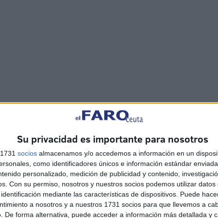
tido pondrá sobre la mesa, pues también pedirán que se
Su privacidad es importante para nosotros
marcha un plan de revitalización del comercio local con la
s 1731
socios
almacenamos y/o accedemos a información en un disposit
es urbanísticas pertinentes”, han señalado al respecto.
sonales, como identificadores únicos e información estándar enviada 
ntenido personalizado, medición de publicidad y contenido, investigaci
edio o largo plazo”, asegurando además que “puede
os.
Con su permiso, nosotros y nuestros socios podemos utilizar datos 
creación de zonas de paso y paseo que fomenten las
identificación mediante las características de dispositivos. Puede hacer
ntimiento a nosotros y a nuestros 1731 socios para que llevemos a ca
el comercio de proximidad para todos los vecinos de
. De forma alternativa, puede acceder a información más detallada y 