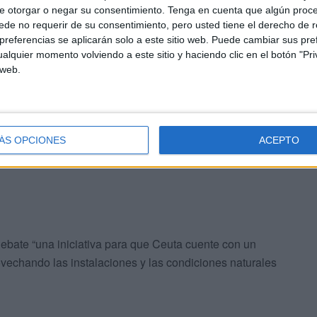
e otorgar o negar su consentimiento.
Tenga en cuenta que algún proc
de no requerir de su consentimiento, pero usted tiene el derecho de r
referencias se aplicarán solo a este sitio web. Puede cambiar sus pref
alquier momento volviendo a este sitio y haciendo clic en el botón "Pri
 web.
, de acuerdo con el argumento de Vox, “permitir que el
ÁS OPCIONES
ACEPTO
ecialmente en una ciudad donde el comercio electrónico
debate “una iniciativa para que Ceuta cuente con un
vechando las instalaciones y las condiciones naturales