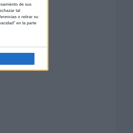
esamiento de sus
echazar tal
erencias o retirar su
vacidad" en la parte