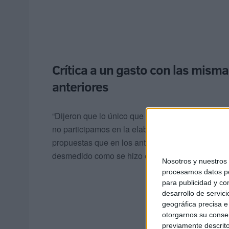
Crítica a un gasto con las mism
anteriores
“Dijeron que lo único que buscábamos era destru
no participamos en la elaboración del plan por
propuestas que en los anteriores”, explica Redo
desmedido como se hizo encargándole a Tragsat
Nosotros y nuestro
procesamos datos per
para publicidad y co
desarrollo de servici
geográfica precisa e 
otorgarnos su conse
previamente descrito