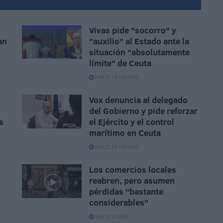
Vivas pide "socorro" y
an
"auxilio" al Estado ante la
situación "absolutamente
límite" de Ceuta
HACE 18 HORAS
Vox denuncia al delegado
del Gobierno y pide reforzar
s
el Ejército y el control
marítimo en Ceuta
HACE 20 HORAS
Los comercios locales
reabren, pero asumen
pérdidas "bastante
considerables"
HACE 2 DÍAS