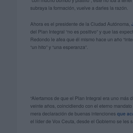
“con mucho bombo y platillo”, este no iba a tener 
subraya la formación, vuelve a darles la razón.
Ahora es el presidente de la Ciudad Autónoma,
del Plan Integral “no es positivo” y que las expe
Redondo le afea que él mismo hace un año “inten
“un hito” y “una esperanza”.
“Alertamos de que el Plan Integral era uno más d
veinte años, coincidiendo con el eterno mandato d
mera declaración de buenas intenciones
que ac
el líder de Vox Ceuta, desde el Gobierno se les 