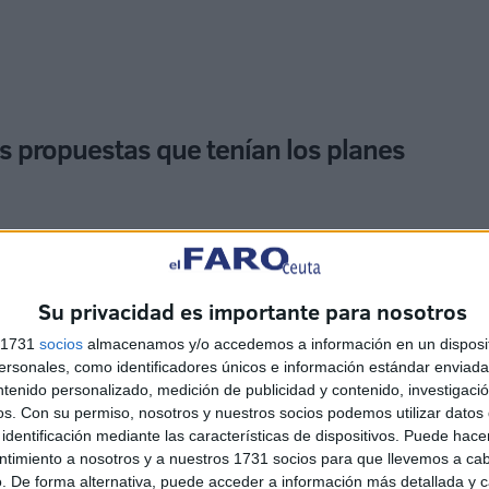
as propuestas que tenían los planes
ir y que no veníamos a aportar ninguna solución, pero
que entendíamos que iban a recogerse las mismas
ndo. Y, añade: “Para eso no había que hacer un gasto
Su privacidad es importante para nosotros
ec su confección”.
s 1731
socios
almacenamos y/o accedemos a información en un disposit
sonales, como identificadores únicos e información estándar enviada 
ntenido personalizado, medición de publicidad y contenido, investigaci
os.
Con su permiso, nosotros y nuestros socios podemos utilizar datos 
identificación mediante las características de dispositivos. Puede hacer
ntimiento a nosotros y a nuestros 1731 socios para que llevemos a ca
. De forma alternativa, puede acceder a información más detallada y 