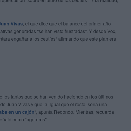
repercusión “sobre el futuro de los ceutíes”. Y la realidad,
Juan Vivas
, el que dice que el balance del primer año
ctativas generadas “se han visto frustradas”. Y desde Vox,
tara engañar a los ceutíes” afirmando que este plan era
e los tantos que se han venido haciendo en los últimos
e Juan Vivas y que, al igual que el resto, sería una
aba en un cajón
”, apunta Redondo. Mientras, recuerda
señaló como “agoreros”.