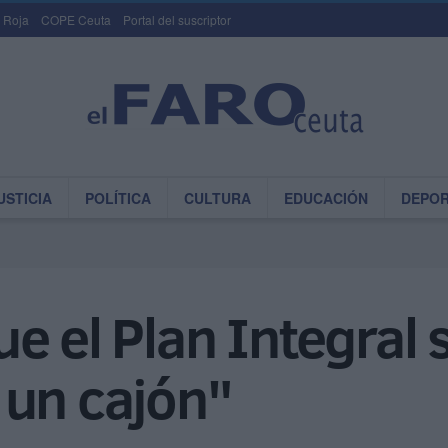
 Roja
COPE Ceuta
Portal del suscriptor
USTICIA
POLÍTICA
CULTURA
EDUCACIÓN
DEPO
e el Plan Integral
 un cajón"