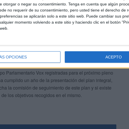
e otorgar o negar su consentimiento.
Tenga en cuenta que algún proc
cide Redondo, “dan la razón a Vox”. “Vemos que las
de no requerir de su consentimiento, pero usted tiene el derecho de r
ciones que acaban en un cajón hasta el próximo plan
referencias se aplicarán solo a este sitio web. Puede cambiar sus pref
alquier momento volviendo a este sitio y haciendo clic en el botón "Pri
n a denominar”, señala el presidente de Vox Ceuta.
 web.
ÁS OPCIONES
ACEPTO
po Parlamentario Vox registradas para el próximo pleno
ha cumplido un año de la presentación del plan integral,
cha la comisión de seguimiento de este plan y si existe
 de los objetivos recogidos en el mismo.