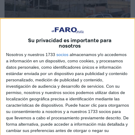
Su privacidad es importante para
nosotros
Nosotros y nuestros 1733
socios
almacenamos y/o accedemos
Imagen de archivo
a información en un dispositivo, como cookies, y procesamos
datos personales, como identificadores únicos e información
estándar enviada por un dispositivo para publicidad y contenido
personalizado, medición de publicidad y contenido,
Vox
Ceuta ha informado este domingo que preguntará al
investigación de audiencia y desarrollo de servicios.
Con su
permiso, nosotros y nuestros socios podemos utilizar datos de
Gobierno de Vivas por el estado en el que se encuentran
localización geográfica precisa e identificación mediante las
algunos de los terrenos de
Huerta Téllez
. Esto
características de dispositivos. Puede hacer clic para otorgarnos
transcurridos seis meses después de que la formación
su consentimiento a nosotros y a nuestros 1733 socios para
presentara una propuesta ante el pleno de la Asamblea,
que llevemos a cabo el procesamiento previamente descrito. De
forma alternativa, puede acceder a información más detallada y
con el objetivo de poder reconvertir los garajes inacabados
cambiar sus preferencias antes de otorgar o negar su
para que puedan ser utilizados por el IES Clara