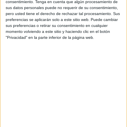
consentimiento.
Tenga en cuenta que algún procesamiento de
Campoamor.
sus datos personales puede no requerir de su consentimiento,
pero usted tiene el derecho de rechazar tal procesamiento. Sus
Sobre la propuesta específica que hicieron, el Grupo
preferencias se aplicarán solo a este sitio web. Puede cambiar
Parlamentario ha recordado que en el
Pleno de la
sus preferencias o retirar su consentimiento en cualquier
Asamblea
que fue celebrado el pasado mes de enero, se
momento volviendo a este sitio y haciendo clic en el botón
"Privacidad" en la parte inferior de la página web.
refirieron a un proyecto de urbanización en los garajes y
también en los locales comerciales de dicha urbanización.
La idea es habilitar un salón de actos, de aulas y una pista
polideportiva, para que puedan ser utilizados tanto por la
barriada como por el instituto.
“Seis meses más tarde, lejos de apreciarse mejora alguna
en los terrenos, la situación ha empeorado”, ha lamentado
el partido. “La formación quiere saber “en qué estado se
encuentra el proyecto”, han señalado desde Vox.
Por otra parte, desde Vox Ceuta han anunciado que
también interpelarán al Gobierno de Vivas con el propósito