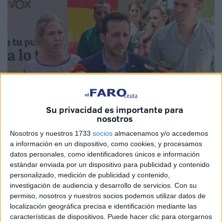
Su privacidad es importante para
nosotros
Fotos: D.N.
Nosotros y nuestros 1733
socios
almacenamos y/o accedemos
a información en un dispositivo, como cookies, y procesamos
datos personales, como identificadores únicos e información
estándar enviada por un dispositivo para publicidad y contenido
Vox Ceuta
ha montado este lunes una mesa informativa
personalizado, medición de publicidad y contenido,
en la plaza Teniente Ruiz para dar a conocer los
investigación de audiencia y desarrollo de servicios.
Con su
ciudadanos sus propuestas y
pedir el voto
a la
permiso, nosotros y nuestros socios podemos utilizar datos de
Presidencia de Ceuta
para el
próximo 28M.
localización geográfica precisa e identificación mediante las
características de dispositivos. Puede hacer clic para otorgarnos