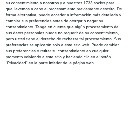
Su líder, Juan Sergio Redondo, ha explicado a los medios
su consentimiento a nosotros y a nuestros 1733 socios para
que llevemos a cabo el procesamiento previamente descrito. De
de comunicación que están hablándole a los ceutíes del
forma alternativa, puede acceder a información más detallada y
comercio local y los autónomos. “Realmente nuestra
cambiar sus preferencias antes de otorgar o negar su
apuesta no es algo nueva, es algo que ya hemos
consentimiento.
Tenga en cuenta que algún procesamiento de
defendido con contundencia y lo que estamos es dando a
sus datos personales puede no requerir de su consentimiento,
pero usted tiene el derecho de rechazar tal procesamiento. Sus
conocer lo que hemos hecho durante esta legislatura.
preferencias se aplicarán solo a este sitio web. Puede cambiar
Hemos llevado muchas propuestas interesantes para
sus preferencias o retirar su consentimiento en cualquier
defender un sector que está muy dañado”, ha explicado.
momento volviendo a este sitio y haciendo clic en el botón
"Privacidad" en la parte inferior de la página web.
Asimismo, Redondo ha criticado que las
políticas de
Vivas
durante estos 22 últimos años han sido
“demoledoras” para este sector. “Llevamos propuestas
como bonificar a las autónomos con cuota cero durante los
dos primeros años. Se trataría de un modelo para facilitar
la puesta en activo de este sector que son muy
beneficiosos para la ciudad”.
“Hemos defendido también bajar los impuestos y lo