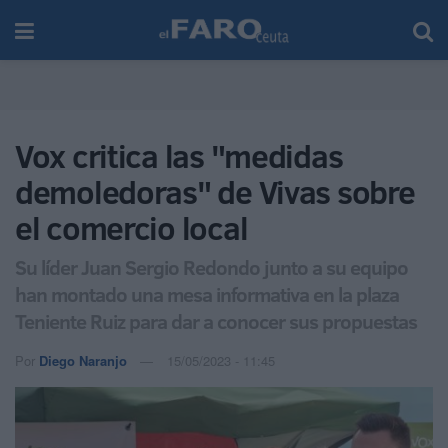
Vox critica las "medidas
demoledoras" de Vivas sobre
el comercio local
Su líder Juan Sergio Redondo junto a su equipo
han montado una mesa informativa en la plaza
Teniente Ruiz para dar a conocer sus propuestas
Por
Diego Naranjo
15/05/2023 - 11:45