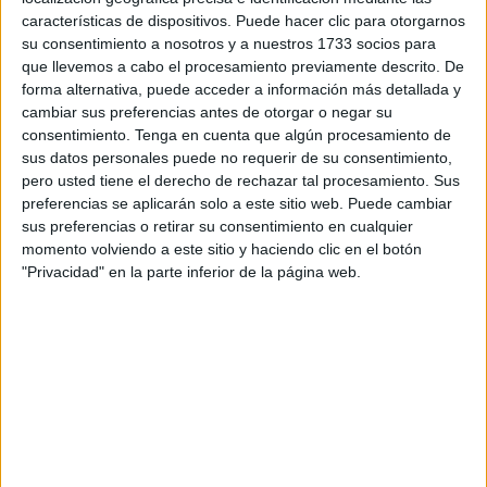
para el Gobierno en el poder.
características de dispositivos. Puede hacer clic para otorgarnos
su consentimiento a nosotros y a nuestros 1733 socios para
De sobra es conocido que las Leyes Electorales suelen
que llevemos a cabo el procesamiento previamente descrito. De
cambiar a tenor y conveniencia del modelo político o corte
forma alternativa, puede acceder a información más detallada y
ideológico del Gobierno en el poder.
cambiar sus preferencias antes de otorgar o negar su
consentimiento.
Tenga en cuenta que algún procesamiento de
Épocas convulsas en nuestra Historia, las hemos tenido,
sus datos personales puede no requerir de su consentimiento,
las cuales fueron propicias para la consolidación de estos
pero usted tiene el derecho de rechazar tal procesamiento. Sus
preferencias se aplicarán solo a este sitio web. Puede cambiar
Actos.
sus preferencias o retirar su consentimiento en cualquier
momento volviendo a este sitio y haciendo clic en el botón
-Históricamente, fueron las Cortes de Cádiz (1810) las que
"Privacidad" en la parte inferior de la página web.
pusieron en marcha los sistemas electorales, intentando
conciliar los intereses del conservadurismo y los
progresistas.
-El fracaso de la I República (1873-74) y la consolidación
de dichos Partidos, bajo la Restauración Borbónica,
propiciando lo que hoy denominaríamos “una puerta
giratoria” para que liberales y conservadores circulasen a