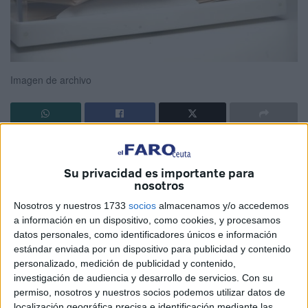
Imagen de archivo
En España, podría decirse que los grandes “pucherazos”
han coincidido siempre con serios problemas acorde con
Su privacidad es importante para
la época que nos tocaba vivir.
nosotros
Nosotros y nuestros 1733
socios
almacenamos y/o accedemos
Los supuestos ocurridos hace unos días no deberían
a información en un dispositivo, como cookies, y procesamos
encuadrarse como tales, y sí, dentro de la clase astuta y
datos personales, como identificadores únicos e información
timadora de la que en ocasiones hacemos gala.
estándar enviada por un dispositivo para publicidad y contenido
personalizado, medición de publicidad y contenido,
El Pucherazo, servía antaño como Ciencia Política para
investigación de audiencia y desarrollo de servicios.
Con su
amañar elecciones, garantizando determinados resultados
permiso, nosotros y nuestros socios podemos utilizar datos de
localización geográfica precisa e identificación mediante las