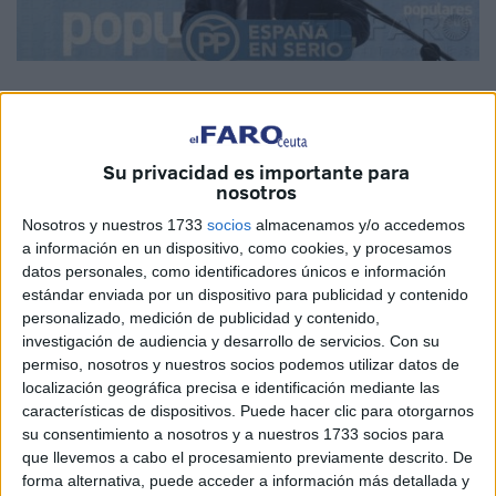
Su privacidad es importante para
Volver a ilusionarme De entrada, considero positivo que se
nosotros
haya abierto una competencia a la presidencia del Partido
Nosotros y nuestros 1733
socios
almacenamos y/o accedemos
Popular, entre distintas personas, con diferentes perfiles y
a información en un dispositivo, como cookies, y procesamos
argumentos.
datos personales, como identificadores únicos e información
estándar enviada por un dispositivo para publicidad y contenido
La alternativa ideológica nos llena de vida. Sobre todo
personalizado, medición de publicidad y contenido,
espero que el Partido Popular se abra definitivamente a
investigación de audiencia y desarrollo de servicios.
Con su
formas más modernizadas de selección del liderazgo.
permiso, nosotros y nuestros socios podemos utilizar datos de
localización geográfica precisa e identificación mediante las
Cambiar los sistemas por los que se rigen los partidos
características de dispositivos. Puede hacer clic para otorgarnos
políticos en España no es fácil. Nuestra democracia, que
su consentimiento a nosotros y a nuestros 1733 socios para
en su origen había que cimentarla en instituciones sólidas
que llevemos a cabo el procesamiento previamente descrito. De
y fuertes, diseñó un sistema electoral que daba todo el
forma alternativa, puede acceder a información más detallada y