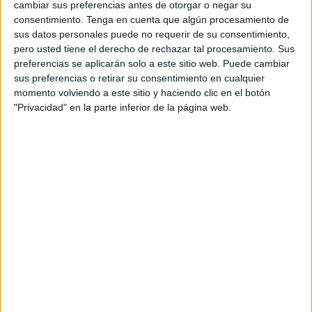
poder a las cúpulas.
cambiar sus preferencias antes de otorgar o negar su
consentimiento.
Tenga en cuenta que algún procesamiento de
Pero actualmente la madurez democrática de los
sus datos personales puede no requerir de su consentimiento,
pero usted tiene el derecho de rechazar tal procesamiento. Sus
ciudadanos no se compadece con estructuras
preferencias se aplicarán solo a este sitio web. Puede cambiar
anacrónicas. Hoy se reclama un partido mucho mas
sus preferencias o retirar su consentimiento en cualquier
abierto, dinámico, en el cual los militantes tengamos voz
momento volviendo a este sitio y haciendo clic en el botón
propia en los grandes momentos. Los movimientos
"Privacidad" en la parte inferior de la página web.
populistas tienen su origen en la crisis del sistema
representativo.
Los partidos tradicionales tienen la oportunidad de ejercer
el liderazgo social, o dejarse arrastrar por los cambios
impulsados por rupturistas. Para ello, no es suficiente con
el relevo generacional, sino reorganizarnos con un sistema
mas transparente, menos cerrado y jerárquico. Y si alguno
no lo hace por convencimiento, al menos que lo haga por
instinto de supervivencia, porque el proceso de cambio es
imparable.