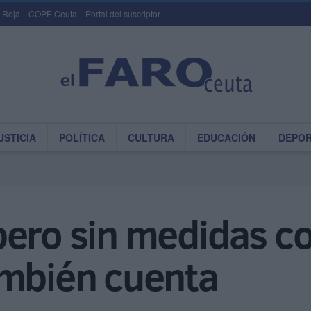
 Roja
COPE Ceuta
Portal del suscriptor
USTICIA
POLÍTICA
CULTURA
EDUCACIÓN
DEPO
pero sin medidas c
ambién cuenta