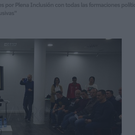
s por Plena Inclusión con todas las formaciones políti
usivas"