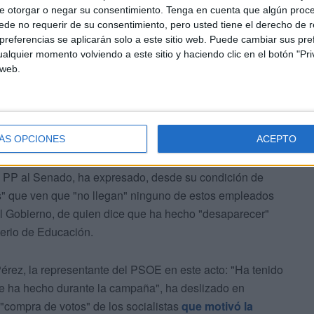
han puesto de acuerdo en construir una política de
e otorgar o negar su consentimiento.
Tenga en cuenta que algún proc
es escolares. Uno de los puntos que, precisamente, ha
de no requerir de su consentimiento, pero usted tiene el derecho de r
 PSOE.
referencias se aplicarán solo a este sitio web. Puede cambiar sus pref
alquier momento volviendo a este sitio y haciendo clic en el botón "Pri
 web.
ÁS OPCIONES
ACEPTO
l proyecto del Plan de Empleo de la Delegación de
 PP al Senado, ha expresado, desde su condición de
" que ven que "no llegan" ninguno de estos empleados
el Gobierno, de quien dice que ha hecho "desaparecer"
terio de Educación.
érez, la representante del PSOE en este acto: "Ha tenido
ue ha hecho durante la campaña", ha deslizado en
 "compra de votos" de los socialistas
que motivó la