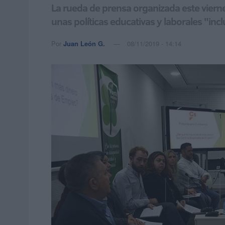
La rueda de prensa organizada este vierne
unas políticas educativas y laborales "incl
Por
Juan León G.
08/11/2019 - 14:14