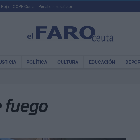
 Roja
COPE Ceuta
Portal del suscriptor
USTICIA
POLÍTICA
CULTURA
EDUCACIÓN
DEPO
e fuego