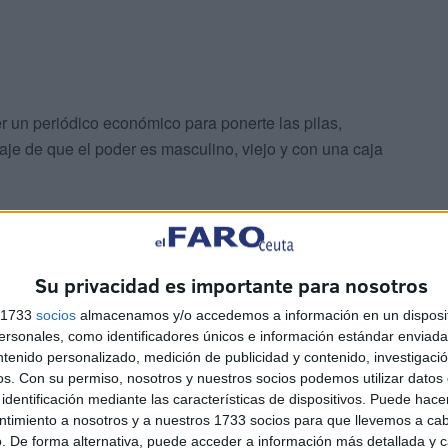
er un periódico económico para ponerte las pilas,
je de que el poder es masculino, viejo y con una caja
Su privacidad es importante para nosotros
s 1733
socios
almacenamos y/o accedemos a información en un disposit
que decidirán- más nos vale- lo que se hará en unos
sonales, como identificadores únicos e información estándar enviada 
ir con soltura o no, criar a nuestros hijos o perder todo
ntenido personalizado, medición de publicidad y contenido, investigaci
ho fáctico que se desenvuelve con total normalidad,
os.
Con su permiso, nosotros y nuestros socios podemos utilizar datos 
identificación mediante las características de dispositivos. Puede hacer
uería o discutir con la pareja, cuando es la única
ntimiento a nosotros y a nuestros 1733 socios para que llevemos a ca
jo a los políticos de turno , diciéndoles dónde
. De forma alternativa, puede acceder a información más detallada y 