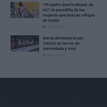
"Mi padre quería abusar de
mí": la pesadilla de las
,
mujeres que buscan refugio
en Ceuta
HACE 2 HORAS
Alerta alimentaria por
vidrios en tarros de
mermelada y miel
HACE 3 HORAS