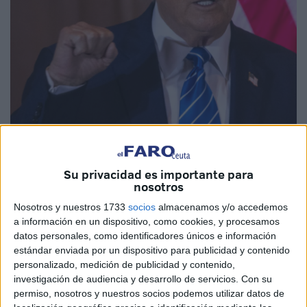
Imagen de archivo
Su privacidad es importante para
nosotros
Nosotros y nuestros 1733
socios
almacenamos y/o accedemos
La anhedonia es la incapacidad para experimentar placer,
a información en un dispositivo, como cookies, y procesamos
la pérdida de interés o satisfacción en casi todas las
datos personales, como identificadores únicos e información
actividades.
estándar enviada por un dispositivo para publicidad y contenido
personalizado, medición de publicidad y contenido,
La apatoabulia combina la apatía (indiferencia emocional)
investigación de audiencia y desarrollo de servicios.
Con su
y la abulia (falta de voluntad o motivación). No solo carece
permiso, nosotros y nuestros socios podemos utilizar datos de