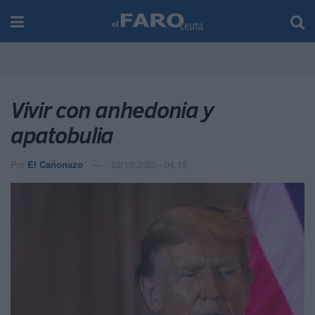
Vivir con anhedonia y
apatobulia
Por
El Cañonazo
22/10/2025 - 04:15