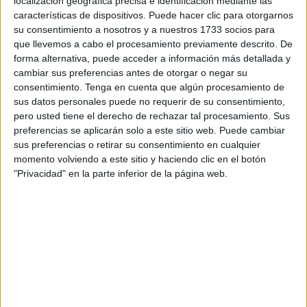
localización geográfica precisa e identificación mediante las
de la voluntad para actuar, sino que tampoco experimenta
características de dispositivos. Puede hacer clic para otorgarnos
respuestas emocionales ante estímulos que antes le
su consentimiento a nosotros y a nuestros 1733 socios para
resultaban interesantes o placenteros. Es un estado de
que llevemos a cabo el procesamiento previamente descrito. De
apatía y de incapacidad para tomar decisiones.
forma alternativa, puede acceder a información más detallada y
cambiar sus preferencias antes de otorgar o negar su
Así lo hablaba con dos colegas, compañeras de profesión.
consentimiento.
Tenga en cuenta que algún procesamiento de
sus datos personales puede no requerir de su consentimiento,
Dos filósofos y una filósofa apatobúlicos y anhedónicos.
pero usted tiene el derecho de rechazar tal procesamiento. Sus
¿Qué nos pasa? Ya no nos emocionamos, nos da igual
preferencias se aplicarán solo a este sitio web. Puede cambiar
ocho que ochenta, hacemos de la indiferencia un cúmulo
sus preferencias o retirar su consentimiento en cualquier
de situaciones a la que no damos salida. No estamos ni
momento volviendo a este sitio y haciendo clic en el botón
"Privacidad" en la parte inferior de la página web.
alegres ni tristes, ni satisfechos ni insatisfechos, ni
sentimos ni padecemos.
Veo a Trump haciendo una discoteca en la Casa Blanca,
un robo en el museo más seguro del mundo, Mazón
echándole la culpa a todo bicho viviente, el genocidio, el
expresidente de la República francesa en la cárcel, el
tema de las mujeres esperando las pruebas del cáncer en