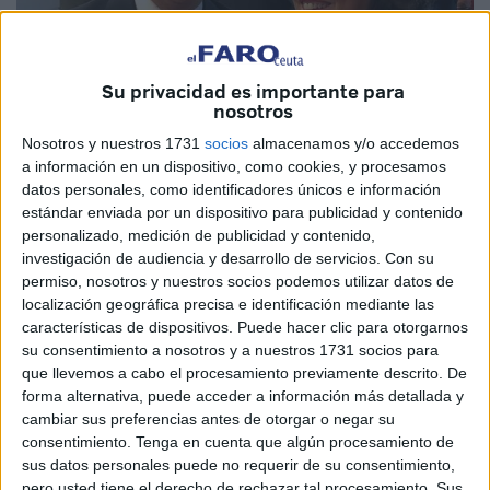
Su privacidad es importante para
nosotros
Nosotros y nuestros 1731
socios
almacenamos y/o accedemos
a información en un dispositivo, como cookies, y procesamos
datos personales, como identificadores únicos e información
Cedidas
estándar enviada por un dispositivo para publicidad y contenido
personalizado, medición de publicidad y contenido,
investigación de audiencia y desarrollo de servicios.
Con su
permiso, nosotros y nuestros socios podemos utilizar datos de
localización geográfica precisa e identificación mediante las
La Junta Directiva Nacional ha aprobado hoy las
características de dispositivos. Puede hacer clic para otorgarnos
propuestas para la celebración del XVIII Congreso
su consentimiento a nosotros y a nuestros 1731 socios para
Nacional, que incluye la Comisión Organizadora y su
que llevemos a cabo el procesamiento previamente descrito. De
Presidencia, las ponencias, sus coordinadores y los
forma alternativa, puede acceder a información más detallada y
cambiar sus preferencias antes de otorgar o negar su
miembros que las defenderán. El Congreso tendrá lugar
consentimiento.
Tenga en cuenta que algún procesamiento de
en Madrid los días 10, 11 y 12 de febrero de 2017.
sus datos personales puede no requerir de su consentimiento,
pero usted tiene el derecho de rechazar tal procesamiento. Sus