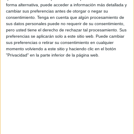
forma alternativa, puede acceder a información más detallada y
cambiar sus preferencias antes de otorgar o negar su
consentimiento.
Tenga en cuenta que algún procesamiento de
sus datos personales puede no requerir de su consentimiento,
pero usted tiene el derecho de rechazar tal procesamiento. Sus
preferencias se aplicarán solo a este sitio web. Puede cambiar
sus preferencias o retirar su consentimiento en cualquier
momento volviendo a este sitio y haciendo clic en el botón
"Privacidad" en la parte inferior de la página web.
El sueño de servir
Ante la trayectoria de
“bodas de plata”
, el presidente ha
proferido “gracias”. Ha agradecido el apoyo durante el
camino y el haberle dado pie “a cumplir el sueño de servir
a Ceuta, a mi tierra y a la gente a la que quiero”.
Ha asegurado que ha sido una experiencia “de un valor
incalculable”. Vivas ha admitido que aún es necesario