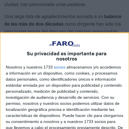
ciudad, han pronunciado unas palabras.
Una larga lista de agradecimientos sumada a un
balance
de las más de dos décadas
como dirigente han sido los
principales temas del discurso del máximo responsable
del Gobierno local. Sin embargo, dentro de todas sus
apreciaciones, ha destacado una en particular.
Su privacidad es importante para
Tras pasar revista por algunos de los puntos más críticos
nosotros
durante su vasto mandato, ha dejado caer la posibilidad de
Nosotros y nuestros 1733
socios
almacenamos y/o accedemos
un cambio en el futuro próximo o, al menos, eso es lo que
a información en un dispositivo, como cookies, y procesamos
datos personales, como identificadores únicos e información
ha transmitido su mensaje. “
El relevo es una ley natural y
estándar enviada por un dispositivo para publicidad y contenido
positiva
. Lo mejor está por venir con independencia de
personalizado, medición de publicidad y contenido,
quién esté al frente del PP en los próximos años”, ha
investigación de audiencia y desarrollo de servicios.
Con su
expresado.
permiso, nosotros y nuestros socios podemos utilizar datos de
localización geográfica precisa e identificación mediante las
características de dispositivos. Puede hacer clic para otorgarnos
su consentimiento a nosotros y a nuestros 1733 socios para
que llevemos a cabo el procesamiento previamente descrito. De