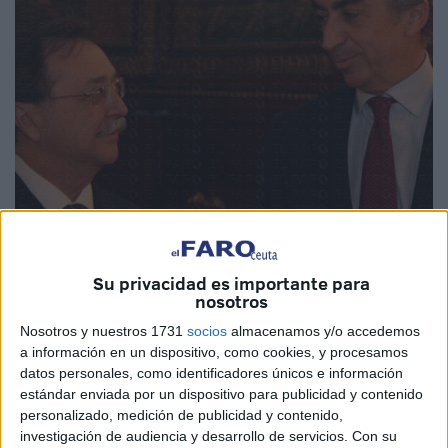
Su privacidad es importante para
nosotros
Nosotros y nuestros 1731
socios
almacenamos y/o accedemos
a información en un dispositivo, como cookies, y procesamos
datos personales, como identificadores únicos e información
estándar enviada por un dispositivo para publicidad y contenido
Uno de los objetivos que se plantea hoy el presidente de
personalizado, medición de publicidad y contenido,
investigación de audiencia y desarrollo de servicios.
Con su
la Ciudad Autónoma, Juan Vivas, en el encuentro que