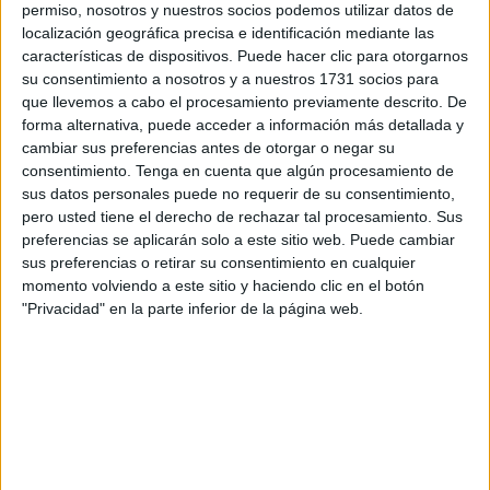
permiso, nosotros y nuestros socios podemos utilizar datos de
mantendrá con el secretario de Estado de Hacienda,
localización geográfica precisa e identificación mediante las
Miguel Ferré
tiene también que ver con una reforma legal
características de dispositivos. Puede hacer clic para otorgarnos
que se produjo de acuerdo con una enmienda presentada
su consentimiento a nosotros y a nuestros 1731 socios para
que llevemos a cabo el procesamiento previamente descrito. De
a los Presupuestos Generales del Estado por parte de los
forma alternativa, puede acceder a información más detallada y
parlamentarios melillenses y que en un principio se
cambiar sus preferencias antes de otorgar o negar su
conoció más porque se impedía que los compradores de
consentimiento.
Tenga en cuenta que algún procesamiento de
automóviles ya matriculados podían solicitar la devolución
sus datos personales puede no requerir de su consentimiento,
pero usted tiene el derecho de rechazar tal procesamiento. Sus
del IVA y luego no tenían que abonar el IPSI local. Con la
preferencias se aplicarán solo a este sitio web. Puede cambiar
mencionada reforma se introducía la obligación de abonar
sus preferencias o retirar su consentimiento en cualquier
el Impuesto sobre Producción, Servicios e Importación.
momento volviendo a este sitio y haciendo clic en el botón
Pero con ello se puso en marcha también una puerta
"Privacidad" en la parte inferior de la página web.
abierta que incluso ha preocupado a la Confederación de
Empresarios de Ceuta, de manera que los ciudadanos que
compraran mercancía en la Península, siempre que la
misma la trajeran consigo, podían solicitar la devolución
del IVA, pero no tenían que abonar el IPSI.
Una puerta abierta que desde luego no solamente si se