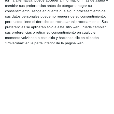
forma alternativa, puede acceder a información más detallada y
muy diferente a los objetivos de nuestras huestes, que
cambiar sus preferencias antes de otorgar o negar su
sería quedar en la Segunda División un año más, que era
consentimiento.
Tenga en cuenta que algún procesamiento de
todo lo que nuestras ideas primarias tenían en mente.
sus datos personales puede no requerir de su consentimiento,
pero usted tiene el derecho de rechazar tal procesamiento. Sus
Pero a estas horas, al escudriñar nuestra clasificación y
preferencias se aplicarán solo a este sitio web. Puede cambiar
observar la posición tan buena, nos hace pensar en un
sus preferencias o retirar su consentimiento en cualquier
momento volviendo a este sitio y haciendo clic en el botón
mañana más saludable para nuestros chicos.
"Privacidad" en la parte inferior de la página web.
Muchas reuniones entre aficionados de toda la vida y la
nueva adquisición de esos que nunca se habían visto por
los aledaños de nuestra fortaleza, el Alfonso Murube, y
que hoy por hoy, no se sabe explicar, por poder ser la
"moda", o por querer ser protagonistas de unos instantes
felices, ya hablan maravillas de un equipo, que siendo
poco crítico es el mismo bloque del año pasado, con la
incorporación de varios elementos más.
Y aunque ya no te dejen de hablar, os ruego que penséis
que esto es gracias a la formación de un bloque que es