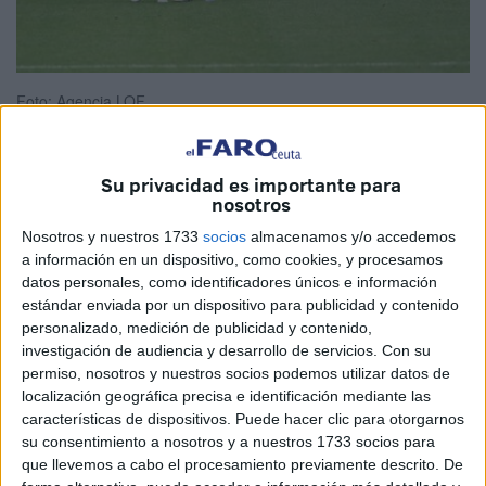
Foto: Agencia LOF
Su privacidad es importante para
nosotros
Hace unos días una declaración espontánea de un
integrante de la plantilla de la Agrupación Deportiva
Nosotros y nuestros 1733
socios
almacenamos y/o accedemos
Ceuta, me puso con las orejas levantadas sobre algunos
a información en un dispositivo, como cookies, y procesamos
datos personales, como identificadores únicos e información
términos.
estándar enviada por un dispositivo para publicidad y contenido
personalizado, medición de publicidad y contenido,
Pero a pesar del pesimismo tan abrumador que
investigación de audiencia y desarrollo de servicios.
Con su
desprendía sus palabras nada de sus sensaciones ha
permiso, nosotros y nuestros socios podemos utilizar datos de
causado efecto, sino todo lo contrario.
localización geográfica precisa e identificación mediante las
características de dispositivos. Puede hacer clic para otorgarnos
Ver a nuestro primer equipo allá arriba es una sensación
su consentimiento a nosotros y a nuestros 1733 socios para
de orgullo caballa que nos encumbra hacia otra galaxia,
que llevemos a cabo el procesamiento previamente descrito. De