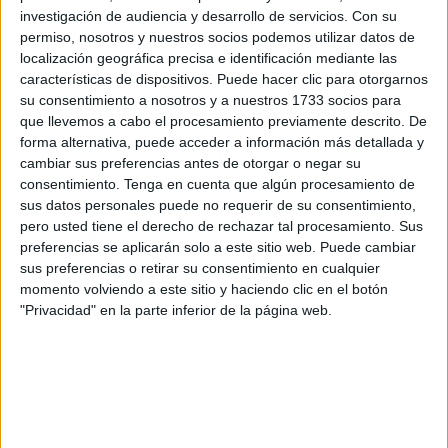
avistamiento de la luna. Ese es el consenso de los sabios
investigación de audiencia y desarrollo de servicios.
Con su
y eruditos, quien difiera de esto y confíe en sus cálculos
permiso, nosotros y nuestros socios podemos utilizar datos de
está abandonando el consenso de la Ummah
localización geográfica precisa e identificación mediante las
(Comunidad). Fatawa al Layna Ad Daima 10/54.
características de dispositivos. Puede hacer clic para otorgarnos
su consentimiento a nosotros y a nuestros 1733 socios para
2. ¿Está permitido usar telescopios pero no hacer
que llevemos a cabo el procesamiento previamente descrito. De
forma alternativa, puede acceder a información más detallada y
cálculos astronómicos para ver la luna nueva de
cambiar sus preferencias antes de otorgar o negar su
Ramadán?
consentimiento.
Tenga en cuenta que algún procesamiento de
sus datos personales puede no requerir de su consentimiento,
Está permitido usar telescopios para ver la luna nueva,
pero usted tiene el derecho de rechazar tal procesamiento. Sus
pero no está permitido confiar en la información
preferencias se aplicarán solo a este sitio web. Puede cambiar
astronómica para confirmar el comienzo o final del bendito
sus preferencias o retirar su consentimiento en cualquier
momento volviendo a este sitio y haciendo clic en el botón
mes de Ramadán, porque Dios no ha ordenado esto en Su
"Privacidad" en la parte inferior de la página web.
Libro ni en la Sunnah de Su Profeta. Lo que Él nos ha
ordenado es que confirmemos el comienzo y el final del
Ramadán viendo la luna nueva. Dios dice: “Quien de
vosotros presencia la aparición de la luna deberá ayunar…
2:185). El Profeta dijo: “Ayunen cuando la vean y rompan