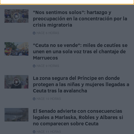
"Nos sentimos solos": hartazgo y
preocupación en la concentración por la
crisis migratoria
HACE 6 HORAS
"Ceuta no se vende": miles de ceutíes se
unen en una sola voz tras el chantaje de
Marruecos
HACE 9 HORAS
La zona segura del Príncipe en donde
protegen a las niñas y mujeres llegadas a
Ceuta tras la avalancha
HACE 10 HORAS
El Senado advierte con consecuencias
legales a Marlaska, Robles y Albares si
no comparecen sobre Ceuta
HACE 11 HORAS