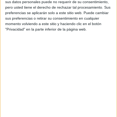
sus datos personales puede no requerir de su consentimiento,
pero usted tiene el derecho de rechazar tal procesamiento. Sus
Hoy visita la ciudad la ministra de Defensa, Margarita
preferencias se aplicarán solo a este sitio web. Puede cambiar
Robles. Humana, preocupada por las fuerzas armadas y
sus preferencias o retirar su consentimiento en cualquier
con una respuesta rápida y sincera ante las desgracias
momento volviendo a este sitio y haciendo clic en el botón
"Privacidad" en la parte inferior de la página web.
que han sacudido a miembros de la Comandancia General
en Ceuta, sería el momento ideal para que conociera de
primera mano la situación de estas mujeres, lo que
representaron y sufrieron.
Sinceramente el problema enquistado con estas viudas
que nunca recibieron las pensiones debidas tras las
muertes de sus maridos no creo que se solucione. Llega
demasiado tarde, suele ocurrir con las buenas causas.
Pero más allá de esas soluciones está la atención a la
deuda moral mantenida. Ahí es donde tiene sentido esta
visita, en que Robles como rostro del Ministerio de
Defensa charle y conozca la historia sin resolver por parte