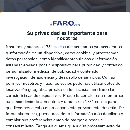
Su privacidad es importante para
nosotros
Imagen de archivo
Nosotros y nuestros 1731
socios
almacenamos y/o accedemos
a información en un dispositivo, como cookies, y procesamos
datos personales, como identificadores únicos e información
estándar enviada por un dispositivo para publicidad y contenido
personalizado, medición de publicidad y contenido,
Forman parte de una historia olvidada y me atrevería a
investigación de audiencia y desarrollo de servicios.
Con su
decir que incluso despreciada por quienes tuvieron la
permiso, nosotros y nuestros socios podemos utilizar datos de
obligación de ponerla en valor. Las viudas de Regulares
localización geográfica precisa e identificación mediante las
forman parte del patrimonio de Ceuta, son una leyenda
características de dispositivos. Puede hacer clic para otorgarnos
que va apagándose poco a poco.
su consentimiento a nosotros y a nuestros 1731 socios para
que llevemos a cabo el procesamiento previamente descrito. De
Protagonistas de artículos y reportajes son testimonio vivo
forma alternativa, puede acceder a información más detallada y
cambiar sus preferencias antes de otorgar o negar su
de una época marcada por la injusticia de no ver
consentimiento.
Tenga en cuenta que algún procesamiento de
reconocidos sus derechos.