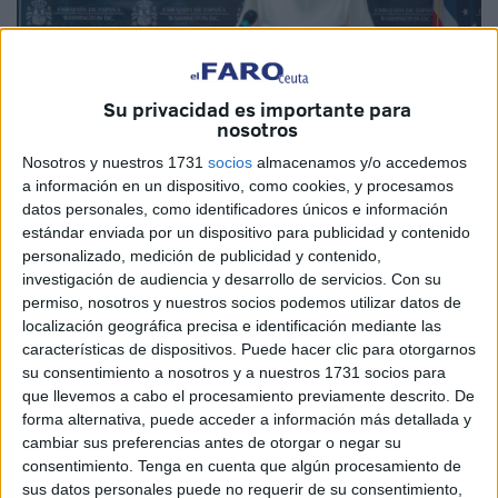
Su privacidad es importante para
nosotros
Imagen cedida
Nosotros y nuestros 1731
socios
almacenamos y/o accedemos
a información en un dispositivo, como cookies, y procesamos
datos personales, como identificadores únicos e información
estándar enviada por un dispositivo para publicidad y contenido
La titular del Ministerio de Inclusión, Seguridad Social y
personalizado, medición de publicidad y contenido,
Migraciones tiene competencias de Seguridad Social y
investigación de audiencia y desarrollo de servicios.
Con su
clases pasivas, así como la elaboración y el desarrollo de
permiso, nosotros y nuestros socios podemos utilizar datos de
la política del Gobierno en materia de extranjería,
localización geográfica precisa e identificación mediante las
características de dispositivos. Puede hacer clic para otorgarnos
inmigración y emigración y de políticas de inclusión.
su consentimiento a nosotros y a nuestros 1731 socios para
que llevemos a cabo el procesamiento previamente descrito. De
Con ese ámbito de responsabilidad debería ser normal
forma alternativa, puede acceder a información más detallada y
que Elma Saiz visite un territorio con las singularidades de
cambiar sus preferencias antes de otorgar o negar su
Ceuta que directamente atañen a su departamento. No lo
consentimiento.
Tenga en cuenta que algún procesamiento de
hacen todos los miembros del Consejo de Ministros, como
sus datos personales puede no requerir de su consentimiento,