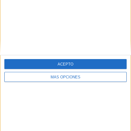
próximos a ella y poder mostrarle veneración.
Imponente, bajo su corona y con su cabeza gacha girada
dulcemente, ha recibido a todos los que se han
congregado a las puertas de la Iglesia. Una multitud la ha
acogido con calidez y la ha acompañado durante su
itinerario hasta regresar de nuevo a su altar.
ACEPTO
MÁS OPCIONES