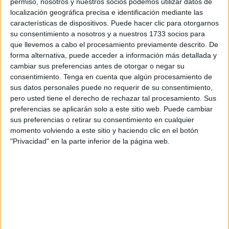
permiso, nosotros y nuestros socios podemos utilizar datos de
la titular, que ha recorrido las calles bajo un cielo
localización geográfica precisa e identificación mediante las
despejado. El tiempo ha acompañado a esta jornada
características de dispositivos. Puede hacer clic para otorgarnos
festiva que ha congregado a numerosos ceutíes.
su consentimiento a nosotros y a nuestros 1733 socios para
que llevemos a cabo el procesamiento previamente descrito. De
La cuenta atrás arrancó el pasado día 14 con la Exaltación
forma alternativa, puede acceder a información más detallada y
de la Santa Cruz, un rito celebrado en la propia
iglesia de
cambiar sus preferencias antes de otorgar o negar su
consentimiento.
Tenga en cuenta que algún procesamiento de
la hermandad
y el punto de partida de la celebración en
sus datos personales puede no requerir de su consentimiento,
honor a Santa María de los Remedios.
pero usted tiene el derecho de rechazar tal procesamiento. Sus
preferencias se aplicarán solo a este sitio web. Puede cambiar
Dos banderas cuelgan del campanario. El repique de las
sus preferencias o retirar su consentimiento en cualquier
campanas ha dado el aviso de que ya quedaba poco para
momento volviendo a este sitio y haciendo clic en el botón
abrir las puertas de par en par.
"Privacidad" en la parte inferior de la página web.
Al desplegarse, los costaleros se han apurado
rápidamente a dejarlo todo al punto para volver a la
cuadrilla y emprender sus primeros pasos.
Un amplio cortejo ha sido el preludio a Santa María de Los
Remedios. Distintas hermandades y una comisión de