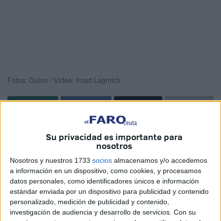
Fotos: Quino / Vídeo: Imad Lagmich
Ceuta se ha engalanado para este momento. Muchos
Su privacidad es importante para
fieles han esperado la llegada de este día en el calendario.
nosotros
Una oportunidad para reencontrarse cara a cara con
Santa
Nosotros y nuestros 1733
socios
almacenamos y/o accedemos
María de los Remedios
tras la celebración del
a información en un dispositivo, como cookies, y procesamos
besamanos este viernes y de otra serie de cultos previos.
datos personales, como identificadores únicos e información
estándar enviada por un dispositivo para publicidad y contenido
Septiembre es el
mes de esta advocación
. Este sábado
personalizado, medición de publicidad y contenido,
ha llegado su punto álgido con la salida en
procesión
de
investigación de audiencia y desarrollo de servicios.
Con su