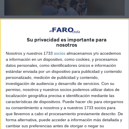
Imagen cedida
Su privacidad es importante para
nosotros
Tu belleza explotó en el público que con esos aplausos y
Nosotros y nuestros 1733
socios
almacenamos y/o accedemos
esos lloros te vieron salir de tu Templo, donde todo buen
a información en un dispositivo, como cookies, y procesamos
caballa te venera y proclama a esa Madre y Patrona
datos personales, como identificadores únicos e información
estándar enviada por un dispositivo para publicidad y contenido
nuestra.
personalizado, medición de publicidad y contenido,
investigación de audiencia y desarrollo de servicios.
Con su
El Himno Nacional hizo que los aplausos redoblarán la
permiso, nosotros y nuestros socios podemos utilizar datos de
intensidad de ese momento esperado por todos, ya que en
localización geográfica precisa e identificación mediante las
la Ciudad Autónoma de Ceuta están tus hijos, que aunque
características de dispositivos. Puede hacer clic para otorgarnos
estén lejos saben de tu festividad, ese cinco de agosto
su consentimiento a nosotros y a nuestros 1733 socios para
que llevemos a cabo el procesamiento previamente descrito. De
marcado en rojo, por ser un momento especial para el
forma alternativa, puede acceder a información más detallada y
buen ceutí, exaltarte, darte protección, ya que tú lo haces
cambiar sus preferencias antes de otorgar o negar su