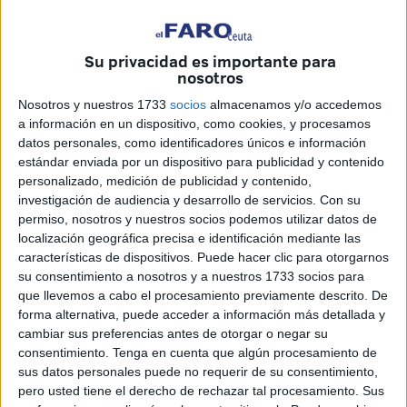
Alcaldesa Perpetua, en un acto en el que se le impuso una
medalla.
Su privacidad es importante para
nosotros
"Fervoroso homenaje de devoción a la Santísima Virgen
de África, en el glorioso acto de la declaración canónica
Nosotros y nuestros 1733
socios
almacenamos y/o accedemos
a información en un dispositivo, como cookies, y procesamos
del Patronazgo sobre la ciudad de Ceuta por un Breve
datos personales, como identificadores únicos e información
Pontificio", titulaba El Faro de Ceuta en su edición del 6 de
estándar enviada por un dispositivo para publicidad y contenido
agosto de 1954. "Asistió a la ceremonia S.E. el Alto
personalizado, medición de publicidad y contenido,
Comisario, teniente general García-Valiño. El alcalde de la
investigación de audiencia y desarrollo de servicios.
Con su
permiso, nosotros y nuestros socios podemos utilizar datos de
ciudad impuso la medalla de Alcaldesa Perpetua de Ceuta
localización geográfica precisa e identificación mediante las
a Nuestra Excelsa Patrona, en medio de una emoción
características de dispositivos. Puede hacer clic para otorgarnos
indescriptible. Ofició la misa de pontifical el obispo de
su consentimiento a nosotros y a nuestros 1733 socios para
Fusala", continuaba El Decano en el subtítulo.
que llevemos a cabo el procesamiento previamente descrito. De
forma alternativa, puede acceder a información más detallada y
cambiar sus preferencias antes de otorgar o negar su
consentimiento.
Tenga en cuenta que algún procesamiento de
sus datos personales puede no requerir de su consentimiento,
pero usted tiene el derecho de rechazar tal procesamiento. Sus