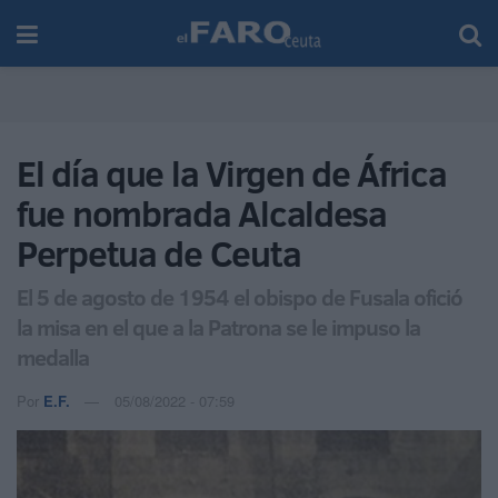
El día que la Virgen de África
fue nombrada Alcaldesa
Perpetua de Ceuta
El 5 de agosto de 1954 el obispo de Fusala ofició
la misa en el que a la Patrona se le impuso la
medalla
Por
E.F.
05/08/2022 - 07:59