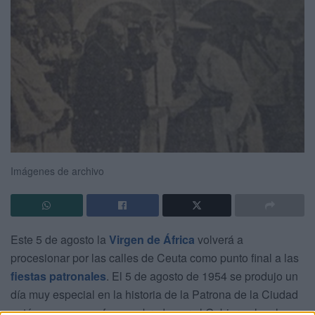
Imágenes de archivo
Este 5 de agosto la
Virgen de África
volverá a
procesionar por las calles de Ceuta como punto final a las
fiestas patronales
. El 5 de agosto de 1954 se produjo un
día muy especial en la historia de la Patrona de la Ciudad
autónoma, ya que fue nombrada por el Gobierno local