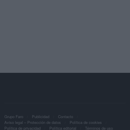
Grupo Faro
Publicidad
Contacto
Aviso legal – Protección de datos
Política de cookies
Política de privacidad
Política editorial
Términos de uso