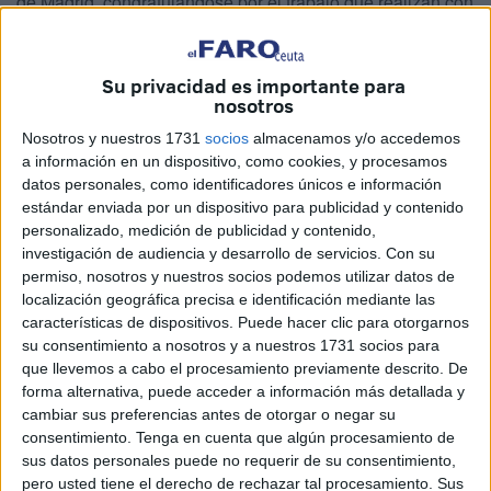
de Madrid, congratulándose por el trabajo que realizan con
los niños y jóvenes musulmanes atreviéndose a proclamar
que es “adelantado al propio contenido previsto por la
Su privacidad es importante para
Agenda y que fundamentalmente se basa en el respeto al
nosotros
prójimo, especialmente hacia la mujer,
Nosotros y nuestros 1731
socios
almacenamos y/o accedemos
independientemente de que exprese su fe vistiendo un
a información en un dispositivo, como cookies, y procesamos
hijab o no”.
datos personales, como identificadores únicos e información
estándar enviada por un dispositivo para publicidad y contenido
Estas palabras podrían haber pasado desapercibidas, sin
personalizado, medición de publicidad y contenido,
embargo, su alto contenido en toxicidad hacia la mujer,
investigación de audiencia y desarrollo de servicios.
Con su
revitaliza y consagra la imagen de un Ihab Fahmy como
permiso, nosotros y nuestros socios podemos utilizar datos de
localización geográfica precisa e identificación mediante las
experto embaucador y mercader de mentiras, afín a
características de dispositivos. Puede hacer clic para otorgarnos
inspiraciones misóginas, pues el tal Fahmy ejerce de
su consentimiento a nosotros y a nuestros 1731 socios para
sargento implacable a la hora de bendecir a todas
que llevemos a cabo el procesamiento previamente descrito. De
aquellas aspirantes a profesorado de ERI, ya que sin hijab
forma alternativa, puede acceder a información más detallada y
cambiar sus preferencias antes de otorgar o negar su
no existe esperanza de pasar a la siguiente prueba. El
consentimiento.
Tenga en cuenta que algún procesamiento de
ideario de los miembros de la CIE es claro y rotundo: hijab
sus datos personales puede no requerir de su consentimiento,
para todas. Para la CIE es una señal de identidad
pero usted tiene el derecho de rechazar tal procesamiento. Sus