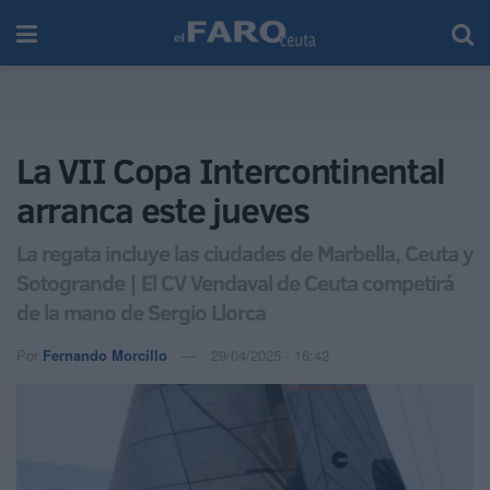
La VII Copa Intercontinental
arranca este jueves
La regata incluye las ciudades de Marbella, Ceuta y
Sotogrande | El CV Vendaval de Ceuta competirá
de la mano de Sergio Llorca
Por
Fernando Morcillo
29/04/2025 - 16:42