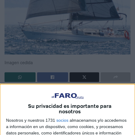
Imagen cedida
La
VII Copa Intercontinental
Marbella-Ceuta-Sotogrande-
Marbella alza el telón del 1 al 3 de mayo, reuniendo a
Su privacidad es importante para
algunas de las mejores tripulaciones de la
vela
de crucero.
nosotros
Con salida en Marbella y pasos por Ceuta y Sotogrande, la
Nosotros y nuestros 1731
socios
almacenamos y/o accedemos
regata —primera puntuable para el Campeonato de
a información en un dispositivo, como cookies, y procesamos
Andalucía de Crucero de Altura 2025— pondrá a prueba a
datos personales, como identificadores únicos e información