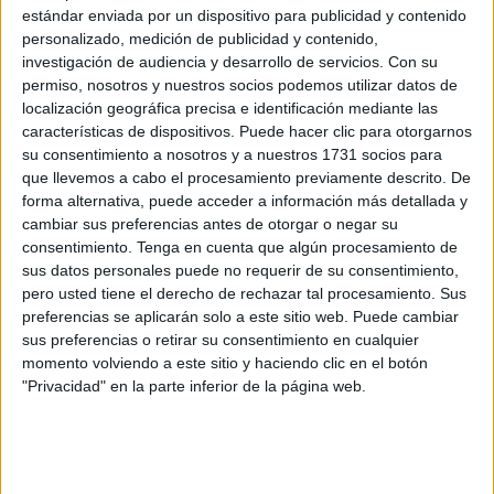
la flota en el desafiante cruce del
Estrecho de Gibraltar
.
estándar enviada por un dispositivo para publicidad y contenido
personalizado, medición de publicidad y contenido,
Más de treinta barcos y doscientos regatistas
investigación de audiencia y desarrollo de servicios.
Con su
permiso, nosotros y nuestros socios podemos utilizar datos de
recorrerán 80 millas aproximadas
y lucharán por el
localización geográfica precisa e identificación mediante las
triunfo en una cita que celebra su séptimo aniversario con
características de dispositivos. Puede hacer clic para otorgarnos
máximo nivel y emoción asegurada. La
VII Copa
su consentimiento a nosotros y a nuestros 1731 socios para
Intercontinental Marbella-Ceuta-Sotogrande-Marbella
que llevemos a cabo el procesamiento previamente descrito. De
está organizada por el Real Club Marítimo de Marbella, el
forma alternativa, puede acceder a información más detallada y
cambiar sus preferencias antes de otorgar o negar su
Club de Vela Vendaval de Ceuta, el Club Marítimo de
consentimiento.
Tenga en cuenta que algún procesamiento de
Sotogrande, los puertos
deportivos
de Marbella y
sus datos personales puede no requerir de su consentimiento,
Sotogrande, la Federación Andaluza de Vela y la
pero usted tiene el derecho de rechazar tal procesamiento. Sus
Federación de Vela de Ceuta
, con el patrocinio de
preferencias se aplicarán solo a este sitio web. Puede cambiar
sus preferencias o retirar su consentimiento en cualquier
Marbella Destino 5 Estrellas y Ceuta Sí.
momento volviendo a este sitio y haciendo clic en el botón
"Privacidad" en la parte inferior de la página web.
La competición arrancará el 1 de
mayo