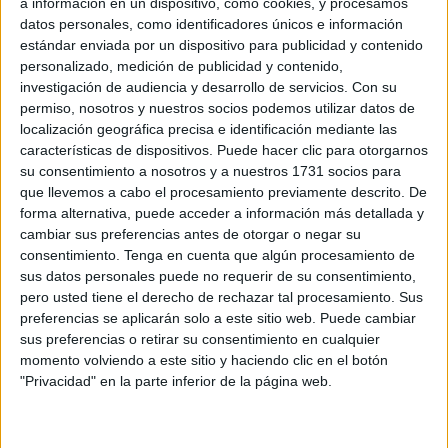
a información en un dispositivo, como cookies, y procesamos
Related
Posts
datos personales, como identificadores únicos e información
estándar enviada por un dispositivo para publicidad y contenido
La Estación del Ferrocarril estalla:
personalizado, medición de publicidad y contenido,
"Vivimos con miedo y la policía no
investigación de audiencia y desarrollo de servicios.
Con su
aparece"
permiso, nosotros y nuestros socios podemos utilizar datos de
localización geográfica precisa e identificación mediante las
HACE 8 MINUTOS
características de dispositivos. Puede hacer clic para otorgarnos
Cruz Roja abastece a cientos de
su consentimiento a nosotros y a nuestros 1731 socios para
inmigrantes con alimento y asistencia
que llevemos a cabo el procesamiento previamente descrito. De
médica
forma alternativa, puede acceder a información más detallada y
cambiar sus preferencias antes de otorgar o negar su
HACE 26 MINUTOS
consentimiento.
Tenga en cuenta que algún procesamiento de
sus datos personales puede no requerir de su consentimiento,
Vivas traslada al Rey la "situación
pero usted tiene el derecho de rechazar tal procesamiento. Sus
crítica" de Ceuta y reclama recuperar la
preferencias se aplicarán solo a este sitio web. Puede cambiar
normalidad tras la crisis fronteriza
sus preferencias o retirar su consentimiento en cualquier
HACE 1 HORA
momento volviendo a este sitio y haciendo clic en el botón
"Privacidad" en la parte inferior de la página web.
La crisis de Ceuta no frena el
compromiso de Portugal con el Mundial
2030 junto a España y Marruecos