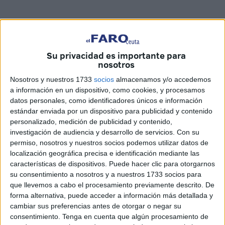
Related
Posts
Su privacidad es importante para
nosotros
El 'Murube' se pone a punto: todas las
obras previstas, al detalle
Nosotros y nuestros 1733
socios
almacenamos y/o accedemos
HACE 14 MINUTOS
a información en un dispositivo, como cookies, y procesamos
datos personales, como identificadores únicos e información
Policía detiene en el puerto de Ceuta a un
estándar enviada por un dispositivo para publicidad y contenido
criminal buscado en Francia
personalizado, medición de publicidad y contenido,
investigación de audiencia y desarrollo de servicios.
Con su
HACE 37 MINUTOS
permiso, nosotros y nuestros socios podemos utilizar datos de
Fallece un subsahariano tras cruzar en
localización geográfica precisa e identificación mediante las
parapente de Marruecos a Ceuta
características de dispositivos. Puede hacer clic para otorgarnos
su consentimiento a nosotros y a nuestros 1733 socios para
HACE 1 HORA
que llevemos a cabo el procesamiento previamente descrito. De
forma alternativa, puede acceder a información más detallada y
¿Cuánto cuesta ahora comprar una
cambiar sus preferencias antes de otorgar o negar su
bombona de butano en Ceuta?
consentimiento.
Tenga en cuenta que algún procesamiento de
HACE 2 HORAS