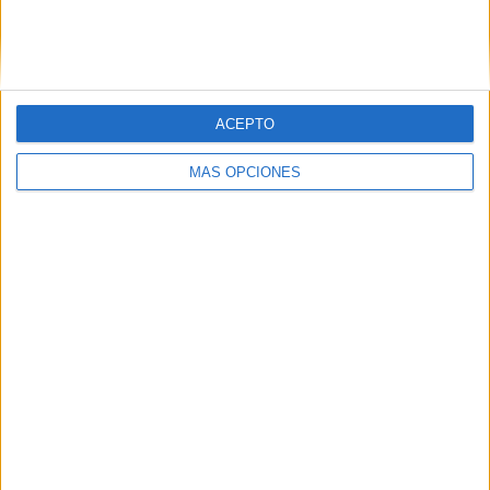
Grupo Faro
Publicidad
Contacto
Aviso legal – Protección de datos
Política de cookies
Política de privacidad
Política editorial
Términos de uso
ACEPTO
Grupo Faro © 2023
MÁS OPCIONES