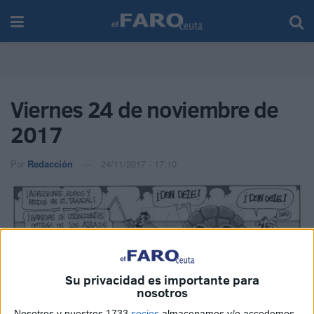
Viernes 24 de noviembre de
2017
Por
Redacción
24/11/2017 - 17:10
Su privacidad es importante para
nosotros
Nosotros y nuestros 1733
socios
almacenamos y/o accedemos