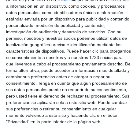
a información en un dispositivo, como cookies, y procesamos
datos personales, como identificadores únicos e información
estándar enviada por un dispositivo para publicidad y contenido
personalizado, medición de publicidad y contenido,
investigación de audiencia y desarrollo de servicios.
Con su
permiso, nosotros y nuestros socios podemos utilizar datos de
localización geográfica precisa e identificación mediante las
características de dispositivos. Puede hacer clic para otorgarnos
Related
Posts
su consentimiento a nosotros y a nuestros 1733 socios para
que llevemos a cabo el procesamiento previamente descrito. De
forma alternativa, puede acceder a información más detallada y
CCOO exige a Servilimpce que explique
cambiar sus preferencias antes de otorgar o negar su
cómo ha valorado las entrevistas de la
consentimiento.
Tenga en cuenta que algún procesamiento de
bolsa de Guardería
sus datos personales puede no requerir de su consentimiento,
HACE 20 MINUTOS
pero usted tiene el derecho de rechazar tal procesamiento. Sus
preferencias se aplicarán solo a este sitio web. Puede cambiar
Detenido un marroquí: se metió incluso
sus preferencias o retirar su consentimiento en cualquier
en la cama de una mujer en el Paseo de
momento volviendo a este sitio y haciendo clic en el botón
las Palmeras
"Privacidad" en la parte inferior de la página web.
HACE 28 MINUTOS