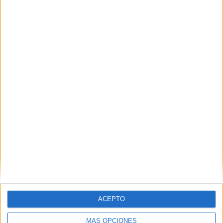
Entre la rutina y el miedo: así viven los
ceutíes una semana después de la crisis
HACE 1 HORA
La huida en phantom de un traficante de
inmigrantes que frenó la Guardia Civil
HACE 1 HORA
ACEPTO
MÁS OPCIONES