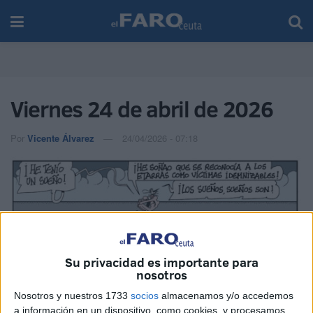
Viernes 24 de abril de 2026
Por
Vicente Álvarez
24/04/2026 - 07:18
Su privacidad es importante para
nosotros
Nosotros y nuestros 1733
socios
almacenamos y/o accedemos
a información en un dispositivo, como cookies, y procesamos