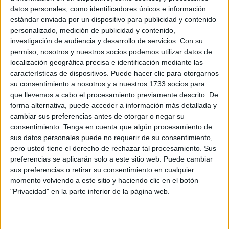
Related
Posts
datos personales, como identificadores únicos e información
estándar enviada por un dispositivo para publicidad y contenido
personalizado, medición de publicidad y contenido,
La Guarida Civil localiza el cadáver de un
investigación de audiencia y desarrollo de servicios.
Con su
varón en la almadrabeta del Recinto
permiso, nosotros y nuestros socios podemos utilizar datos de
HACE 10 MINUTOS
localización geográfica precisa e identificación mediante las
características de dispositivos. Puede hacer clic para otorgarnos
El mensaje que se hace viral en Ceuta:
su consentimiento a nosotros y a nuestros 1733 socios para
"No dejéis de salir a la calle, lo contrario
que llevemos a cabo el procesamiento previamente descrito. De
sería entregar nuestra tierra"
forma alternativa, puede acceder a información más detallada y
HACE 29 MINUTOS
cambiar sus preferencias antes de otorgar o negar su
consentimiento.
Tenga en cuenta que algún procesamiento de
El Ingreso Mínimo Vital llega a 3.221
sus datos personales puede no requerir de su consentimiento,
hogares y 13.005 personas en Ceuta en
pero usted tiene el derecho de rechazar tal procesamiento. Sus
julio
preferencias se aplicarán solo a este sitio web. Puede cambiar
sus preferencias o retirar su consentimiento en cualquier
HACE 35 MINUTOS
momento volviendo a este sitio y haciendo clic en el botón
La barriada Sidi Embarek, al límite:
"Privacidad" en la parte inferior de la página web.
“niñas violadas, casi 300 mujeres
asentadas y unos vecinos cansados”
HACE 44 MINUTOS