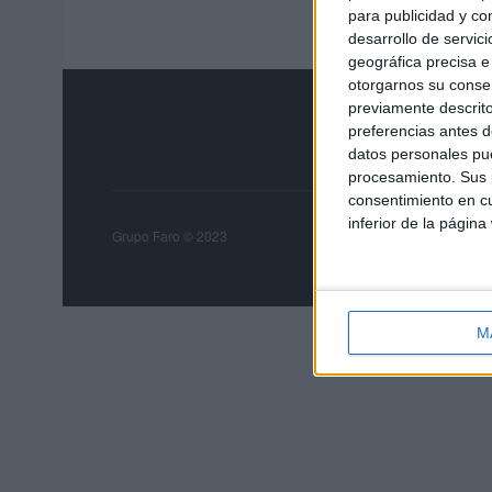
para publicidad y co
desarrollo de servici
geográfica precisa e 
otorgarnos su conse
previamente descrito
preferencias antes d
datos personales pue
procesamiento. Sus p
consentimiento en cu
inferior de la página
Grupo Faro
Publicida
Grupo Faro © 2023
M