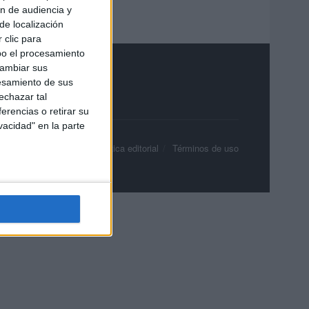
ón de audiencia y
de localización
 clic para
bo el procesamiento
cambiar sus
esamiento de sus
echazar tal
erencias o retirar su
vacidad" en la parte
olítica de privacidad
Política editorial
Términos de uso