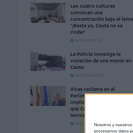
Las cuatro culturas
convocan una
concentración bajo el lema
'¡Basta ya, Ceuta no se
rinde!'
HACE 6 MINUTOS
La Policía investiga la
violación de una menor en
Ceuta
HACE 34 MINUTOS
Vivas reclama en el
Parlamento Europeo la
implicación de la UE para
que Ceuta recupere la
normalidad
HACE 49 MINUTOS
Nosotros y nuestro
procesamos datos per