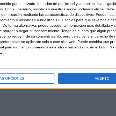
ntenido personalizado, medición de publicidad y contenido, investigaci
os.
Con su permiso, nosotros y nuestros socios podemos utilizar datos 
identificación mediante las características de dispositivos. Puede hacer
ntimiento a nosotros y a nuestros 1731 socios para que llevemos a ca
. De forma alternativa, puede acceder a información más detallada y 
e otorgar o negar su consentimiento.
Tenga en cuenta que algún proc
de no requerir de su consentimiento, pero usted tiene el derecho de r
referencias se aplicarán solo a este sitio web. Puede cambiar sus pref
alquier momento volviendo a este sitio y haciendo clic en el botón "Pri
 web.
d
Contacto
Aviso legal – Protección de datos
Política de cookies
P
ÁS OPCIONES
ACEPTO