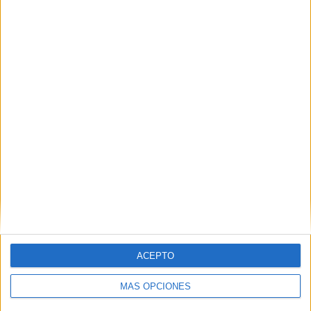
HACE 2 HORAS
Preocupación por las fotos de menores
con soldados trasladados a la frontera
HACE 2 HORAS
ACEPTO
MÁS OPCIONES