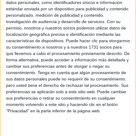
datos personales, como identificadores únicos e información
Related
Posts
estándar enviada por un dispositivo para publicidad y contenido
personalizado, medición de publicidad y contenido,
Carta de los vecinos de Arcos Quebrados
investigación de audiencia y desarrollo de servicios.
Con su
HACE 34 MINUTOS
permiso, nosotros y nuestros socios podemos utilizar datos de
localización geográfica precisa e identificación mediante las
Disparos en el Príncipe y un herido por
características de dispositivos. Puede hacer clic para otorgarnos
arma blanca
su consentimiento a nosotros y a nuestros 1731 socios para
que llevemos a cabo el procesamiento previamente descrito. De
HACE 35 MINUTOS
forma alternativa, puede acceder a información más detallada y
Orgullo de un pueblo que nunca pierde
cambiar sus preferencias antes de otorgar o negar su
su humanidad
consentimiento.
Tenga en cuenta que algún procesamiento de
sus datos personales puede no requerir de su consentimiento,
HACE 1 HORA
pero usted tiene el derecho de rechazar tal procesamiento. Sus
preferencias se aplicarán solo a este sitio web. Puede cambiar
Aplazado el amistoso entre el Ittihad de
sus preferencias o retirar su consentimiento en cualquier
Tánger y el FC Barcelona
momento volviendo a este sitio y haciendo clic en el botón
HACE 2 HORAS
"Privacidad" en la parte inferior de la página web.
El PP denuncia en el Parlamento Europeo
la "inacción" de Sánchez ante la crisis de
Ceuta