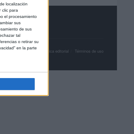
de localización
 clic para
bo el procesamiento
cambiar sus
esamiento de sus
echazar tal
erencias o retirar su
vacidad" en la parte
olítica de privacidad
Política editorial
Términos de uso