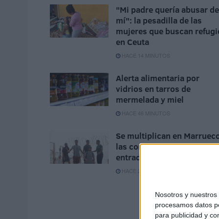
"Mi padre quería abusar de
mí": la pesadilla de las
mujeres que buscan refugi
en Ceuta
HACE 14 MINUTOS
Alerta alimentaria por
vidrios en tarros de
mermelada y miel
HACE 46 MINUTOS
Se multiplican en Marruec
las convocatorias para una
entrada masiva a España
HACE 2 HORAS
Nosotros y nuestro
procesamos datos per
para publicidad y co