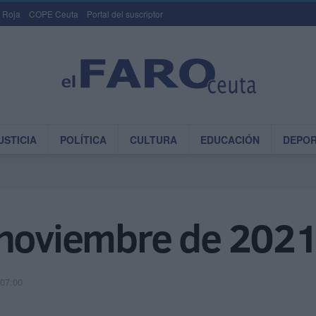
 Roja
COPE Ceuta
Portal del suscriptor
USTICIA
POLÍTICA
CULTURA
EDUCACIÓN
DEPO
 noviembre de 202
 07:00