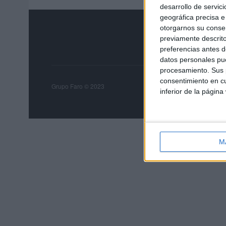
desarrollo de servici
geográfica precisa e 
otorgarnos su conse
previamente descrito
preferencias antes d
datos personales pue
procesamiento. Sus p
consentimiento en cu
Grupo Faro
Publicida
Grupo Faro © 2023
inferior de la página
M