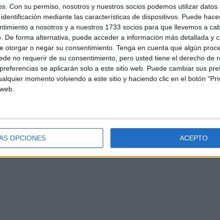
os.
Con su permiso, nosotros y nuestros socios podemos utilizar datos 
identificación mediante las características de dispositivos. Puede hacer
ntimiento a nosotros y a nuestros 1733 socios para que llevemos a ca
. De forma alternativa, puede acceder a información más detallada y 
e otorgar o negar su consentimiento.
Tenga en cuenta que algún proc
de no requerir de su consentimiento, pero usted tiene el derecho de r
referencias se aplicarán solo a este sitio web. Puede cambiar sus pref
alquier momento volviendo a este sitio y haciendo clic en el botón "Pri
d
Contacto
Aviso legal – Protección de datos
Política de cookies
P
 web.
ÁS OPCIONES
ACEPTO