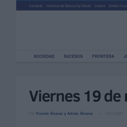
Contacto
Horarios de Barcos by Kikoto
Vuelos
Sorteo Cruz
SOCIEDAD
SUCESOS
FRONTERA
J
Viernes 19 de
Por
Vicente Álvarez y Adrián Álvarez
19/11/2021 -